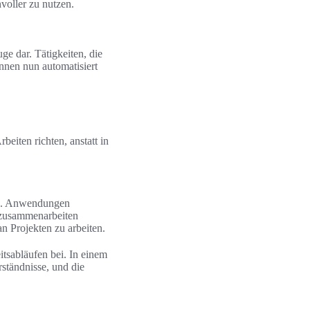
nvoller zu nutzen.
e dar. Tätigkeiten, die
nnen nun automatisiert
beiten richten, anstatt in
ams. Anwendungen
 zusammenarbeiten
n Projekten zu arbeiten.
tsabläufen bei. In einem
ständnisse, und die