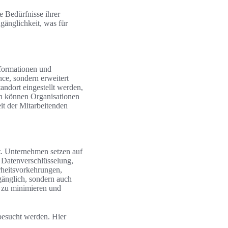
e Bedürfnisse ihrer
gänglichkeit, was für
formationen und
nce, sondern erweitert
ndort eingestellt werden,
en können Organisationen
eit der Mitarbeitenden
z
. Unternehmen setzen auf
 Datenverschlüsselung,
erheitsvorkehrungen,
gänglich, sondern auch
n zu minimieren und
esucht werden. Hier