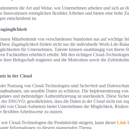
tionieren die Art und Weise, wie Unternehmen arbeiten und sich an di
se Innovationen ermöglichen flexibles Arbeiten und bieten eine hohe Zu
n entscheidend ist.
Zugänglichkeit
nen Mitarbeitende von verschiedenen Standorten aus auf wichtige In
 Diese
Zugänglichkeit
fördert nicht nur die individuelle Work-Life-Bala
glichkeiten für Unternehmen. Talente können unabhängig von ihrem Sta
en Fachkräften erheblich erhöht. Mit den richtigen Cloud-Technologi
se ihrer Belegschaft reagieren und die Motivation sowie die Zufriedenh
utz in der Cloud
i der Nutzung von Cloud-Technologien sind
Sicherheit
und
Datenschut
itsmaßnahmen, um sensible Daten zu schützen. Die Implementierung von
pdates und mehrstufiger Authentifizierung ist unerlässlich. Diese Sich
g der DSGVO, gewährleisten, dass die Daten in der Cloud nicht nur zu
 Wahl von Cloud-Anbietern bietet Unternehmen die Möglichkeit, Risike
er flexiblen Arbeitsweise zu nutzen.
t, wie Cloud-Technologien die Produktivität steigern, kann dieser
Link
b
essante Informationen zu diesem spannenden Thema.