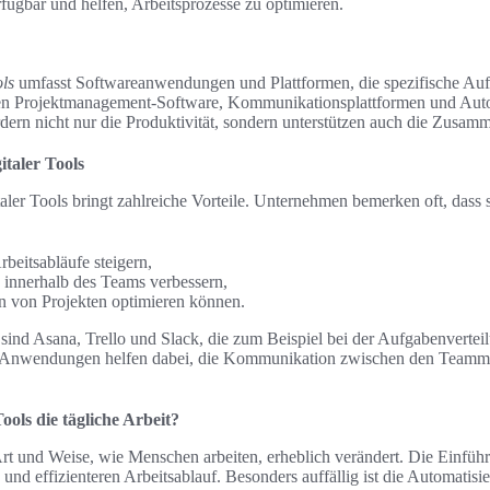
ügbar und helfen, Arbeitsprozesse zu optimieren.
ols
umfasst Softwareanwendungen und Plattformen, die spezifische Auf
n Projektmanagement-Software, Kommunikationsplattformen und Autom
rdern nicht nur die Produktivität, sondern unterstützen auch die Zusam
italer Tools
aler Tools bringt zahlreiche Vorteile. Unternehmen bemerken oft, dass 
Arbeitsabläufe steigern,
innerhalb des Teams verbessern,
n von Projekten optimieren können.
s sind Asana, Trello und Slack, die zum Beispiel bei der Aufgabenverte
 Anwendungen helfen dabei, die Kommunikation zwischen den Teammit
ools die tägliche Arbeit?
Art und Weise, wie Menschen arbeiten, erheblich verändert. Die Einfüh
n und effizienteren Arbeitsablauf. Besonders auffällig ist die Automatis