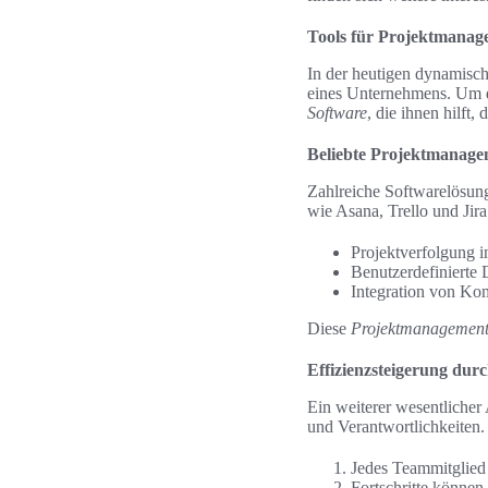
Tools für Projektmana
In der heutigen dynamisc
eines Unternehmens. Um di
Software
, die ihnen hilft
Beliebte Projektmanage
Zahlreiche Softwarelösun
wie Asana, Trello und Jira
Projektverfolgung i
Benutzerdefinierte 
Integration von Ko
Diese
Projektmanagement
Effizienzsteigerung dur
Ein weiterer wesentliche
und Verantwortlichkeiten
Jedes Teammitglied 
Fortschritte können