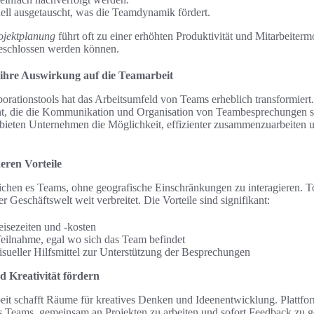
ell ausgetauscht, was die Teamdynamik fördert.
ojektplanung
führt oft zu einer erhöhten Produktivität und Mitarbeiter
geschlossen werden können.
 ihre Auswirkung auf die Teamarbeit
orationstools hat das Arbeitsumfeld von Teams erheblich transformiert.
ent, die die Kommunikation und Organisation von Teambesprechungen st
bieten Unternehmen die Möglichkeit, effizienter zusammenzuarbeiten 
eren Vorteile
lichen es Teams, ohne geografische Einschränkungen zu interagieren. 
r Geschäftswelt weit verbreitet. Die Vorteile sind signifikant:
isezeiten und -kosten
 Teilnahme, egal wo sich das Team befindet
visueller Hilfsmittel zur Unterstützung der Besprechungen
d Kreativität fördern
eit schafft Räume für kreatives Denken und Ideenentwicklung. Plattf
 Teams, gemeinsam an Projekten zu arbeiten und sofort Feedback zu g