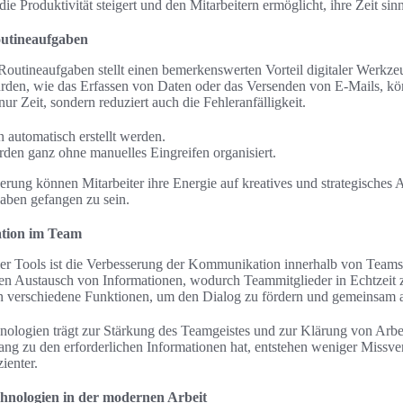
e Produktivität steigert und den Mitarbeitern ermöglicht, ihre Zeit sin
utineaufgaben
outineaufgaben stellt einen bemerkenswerten Vorteil digitaler Werkzeug
urden, wie das Erfassen von Daten oder das Versenden von E-Mails, kö
nur Zeit, sondern reduziert auch die Fehleranfälligkeit.
automatisch erstellt werden.
den ganz ohne manuelles Eingreifen organisiert.
erung können Mitarbeiter ihre Energie auf kreatives und strategisches Ar
aben gefangen zu sein.
tion im Team
taler Tools ist die Verbesserung der Kommunikation innerhalb von Te
len Austausch von Informationen, wodurch Teammitglieder in Echtzeit
n verschiedene Funktionen, um den Dialog zu fördern und gemeinsam a
ologien trägt zur Stärkung des Teamgeistes und zur Klärung von Arbei
ng zu den erforderlichen Informationen hat, entstehen weniger Missver
ienter.
hnologien in der modernen Arbeit