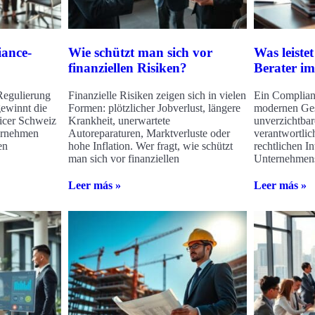
ance-
Wie schützt man sich vor
Was leiste
finanziellen Risiken?
Berater im
Regulierung
Finanzielle Risiken zeigen sich in vielen
Ein Complianc
gewinnt die
Formen: plötzlicher Jobverlust, längere
modernen Ges
icer Schweiz
Krankheit, unerwartete
unverzichtbare
ernehmen
Autoreparaturen, Marktverluste oder
verantwortlich
en
hohe Inflation. Wer fragt, wie schützt
rechtlichen In
man sich vor finanziellen
Unternehmens,
Leer más »
Leer más »