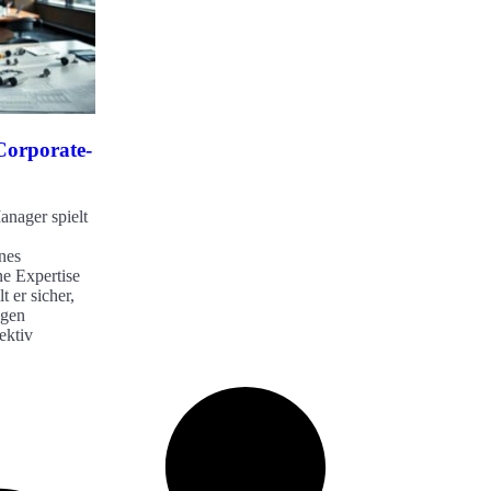
 Corporate-
anager spielt
nes
e Expertise
 er sicher,
ngen
ektiv