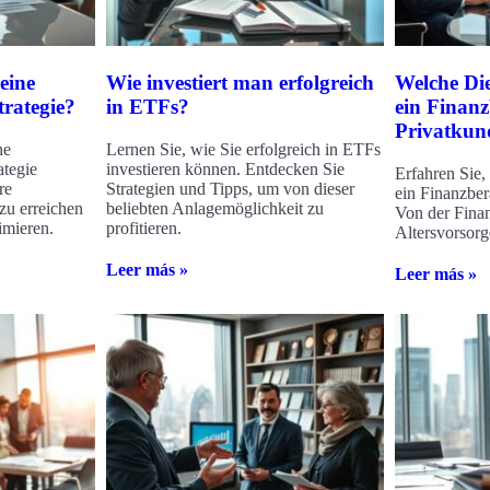
eine
Wie investiert man erfolgreich
Welche Die
trategie?
in ETFs?
ein Finanz
Privatkun
ne
Lernen Sie, wie Sie erfolgreich in ETFs
ategie
investieren können. Entdecken Sie
Erfahren Sie,
re
Strategien und Tipps, um von dieser
ein Finanzber
 zu erreichen
beliebten Anlagemöglichkeit zu
Von der Finan
imieren.
profitieren.
Altersvorsorge
Leer más »
Leer más »