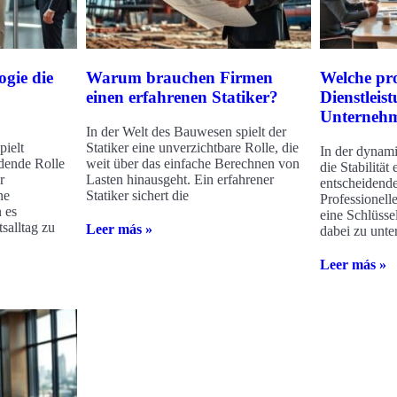
ogie die
Warum brauchen Firmen
Welche pro
einen erfahrenen Statiker?
Dienstleist
Unterneh
In der Welt des Bauwesen spielt der
pielt
Statiker eine unverzichtbare Rolle, die
In der dynami
dende Rolle
weit über das einfache Berechnen von
die Stabilitä
r
Lasten hinausgeht. Ein erfahrener
entscheidend
ne
Statiker sichert die
Professionell
 es
eine Schlüsse
salltag zu
Leer más »
dabei zu unter
Leer más »