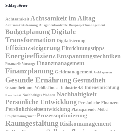
Schlagwörter
Achtsamkeit im Alltag
Achtsamkeit
Achtsamkeitstraining
Ausgabenkontrolle
Bauprojektmanagement
Digitale
Budgetplanung
Transformation
Digitalisierung
Effizienzsteigerung
Einrichtungstipps
Energieeffizienz
Entspannungstechniken
Finanzmanagement
Finanzielle Vorsorge
Finanzplanung
Geldmanagement
Geld sparen
Gesunde Ernährung
Gesundheit
Inneneinrichtung
Gesundheit und Wohlbefinden
Industrie 4.0
Nachhaltigkeit
Nachhaltiges Wohnen
Kreativität
Persönliche Entwicklung
Persönliche Finanzen
Persönlichkeitsentwicklung
Platzsparende Möbel
Prozessoptimierung
Projektmanagement
Raumgestaltung
Risikomanagement