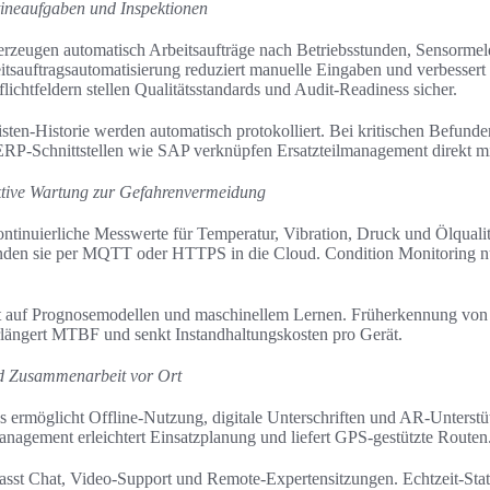
ineaufgaben und Inspektionen
erzeugen automatisch Arbeitsaufträge nach Betriebsstunden, Sensorme
itsauftragsautomatisierung reduziert manuelle Eingaben und verbessert
flichtfeldern stellen Qualitätsstandards und Audit-Readiness sicher.
ten-Historie werden automatisch protokolliert. Bei kritischen Befunden
ERP-Schnittstellen wie SAP verknüpfen Ersatzteilmanagement direkt m
ktive Wartung zur Gefahrenvermeidung
kontinuierliche Messwerte für Temperatur, Vibration, Druck und Ölquali
nden sie per MQTT oder HTTPS in die Cloud. Condition Monitoring nu
rt auf Prognosemodellen und maschinellem Lernen. Früherkennung von 
erlängert MTBF und senkt Instandhaltungskosten pro Gerät.
d Zusammenarbeit vor Ort
 ermöglicht Offline-Nutzung, digitale Unterschriften und AR-Unterst
Management erleichtert Einsatzplanung und liefert GPS-gestützte Routen
asst Chat, Video-Support und Remote-Expertensitzungen. Echtzeit-Stat