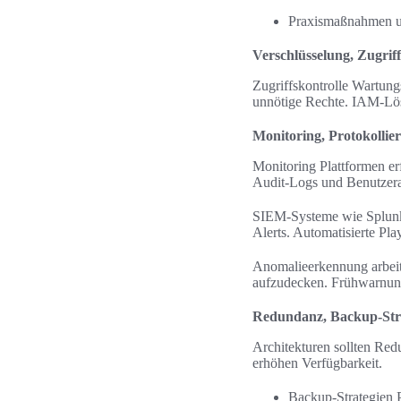
Praxismaßnahmen um
Verschlüsselung, Zugrif
Zugriffskontrolle Wartung
unnötige Rechte. IAM-Lösu
Monitoring, Protokolli
Monitoring Plattformen er
Audit-Logs und Benutzerak
SIEM-Systeme wie Splunk,
Alerts. Automatisierte Pl
Anomalieerkennung arbeit
aufzudecken. Frühwarnun
Redundanz, Backup-Stra
Architekturen sollten Re
erhöhen Verfügbarkeit.
Backup-Strategien 