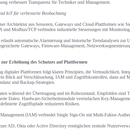
nung verbessert Transparenz für Techniker und Management.
und IoT für verbesserte Beobachtung
einer Architektur aus Sensoren, Gateways und Cloud-Plattformen wie 
nd Modbus/TCP verbinden industrielle Steuerungen mit Monitoring
 erlaubt automatische Alarmierung und historische Trendanalysen zur 
: abgesicherte Gateways, Firmware-Management, Netzwerksegmentierung
ur Erhöhung des Schutzes auf Plattformen
 digitaler Plattformen folgt klaren Prinzipien, die Vertraulichkeit, Inte
h ein Blick auf Verschlüsselung, IAM und Zugriffskontrollen, dann auf 
undanz und Backup-Strategien.
aten während der Übertragung und im Ruhezustand. Empfohlen sind T
herte Daten. Hardware-Sicherheitsmodule vereinfachen Key-Managem
 definierte Zugriffspfade reduzieren Risiken.
s Management (IAM) verbindet Single Sign-On mit Multi-Faktor-Authe
zure AD, Okta oder Active Directory ermöglichen zentrale Nutzerverwa