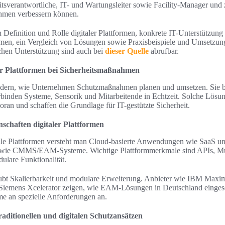
eitsverantwortliche, IT- und Wartungsleiter sowie Facility-Manager und z
hmen verbessern können.
n Definition und Rolle digitaler Plattformen, konkrete IT-Unterstützun
en, ein Vergleich von Lösungen sowie Praxisbeispiele und Umsetzung
chen Unterstützung sind auch bei
dieser Quelle
abrufbar.
ler Plattformen bei Sicherheitsmaßnahmen
ändern, wie Unternehmen Schutzmaßnahmen planen und umsetzen. Sie bie
binden Systeme, Sensorik und Mitarbeitende in Echtzeit. Solche Lösung
ran und schaffen die Grundlage für IT-gestützte Sicherheit.
schaften digitaler Plattformen
tale Plattformen versteht man Cloud-basierte Anwendungen wie SaaS u
sowie CMMS/EAM-Systeme. Wichtige Plattformmerkmale sind APIs, Mult
ulare Funktionalität.
laubt Skalierbarkeit und modulare Erweiterung. Anbieter wie IBM Max
iemens Xcelerator zeigen, wie EAM-Lösungen in Deutschland eingese
me an spezielle Anforderungen an.
raditionellen und digitalen Schutzansätzen