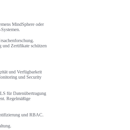
Siemens MindSphere oder
-Systemen.
Ursachenforschung.
 und Zertifikate schützen
grität und Verfügbarkeit
Monitoring und Security
LS für Datenübertragung
ent. Regelmäßige
ntifizierung und RBAC.
ltung.