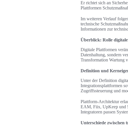
Er richtet sich an Sicherh
Plattformen Schutzmaßna
Im weiteren Verlauf folge
technische Schutzmaßnahm
Informationen zur technis
Überblick: Rolle digita
Digitale Plattformen ver
Datenhaltung, sondern ver
Transformation Wartung vo
Definition und Kerneigen
Unter der Definition digi
Integrationsplattformen 
Zugriffssteuerung und mod
Plattform-Architektur er
EAM, Fiix, UpKeep und S
Integratoren passen Syste
Unterschiede zwischen t