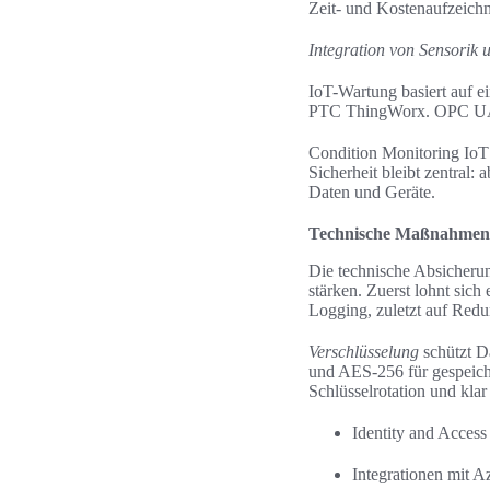
Zeit- und Kostenaufzeich
Integration von Sensorik 
IoT-Wartung basiert auf 
PTC ThingWorx. OPC UA u
Condition Monitoring IoT
Sicherheit bleibt zentral
Daten und Geräte.
Technische Maßnahmen z
Die technische Absicherung
stärken. Zuerst lohnt sic
Logging, zuletzt auf Red
Verschlüsselung
schützt D
und AES-256 für gespeic
Schlüsselrotation und klar
Identity and Acces
Integrationen mit A