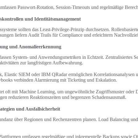
fassen Passwort-Rotation, Session-Timeouts und regelmäßige Berec
fskontrollen und Identitätsmanagement
ssysteme sollten das Least-Privilege-Prinzip durchsetzen. Rollenbasier
ngen liefern Audit Trails für Compliance und erleichtern Nachvollzie
erung und Anomalieerkennung
fassen System- und Anwendungsmetriken in Echtzeit. Zentralisiertes 
tivitäten zur langfristigen Aufbewahrung.
 Elastic SIEM oder IBM QRadar ermöglichen Korrelationsanalysen un
aybooks verbinden Alarmierung mit Ticketing und Eskalation.
et oft mit Machine Learning, um ungewöhnliche Zugriffsmuster oder Da
gen reduzieren Reaktionszeiten und begrenzen Schadensausmaß.
tegien und Ausfallsicherheit
dundanz über Regionen und Rechenzentren planen. Load Balancing und
Plattformen umfassen regelmäßige und inkrementelle Backups sowie Of