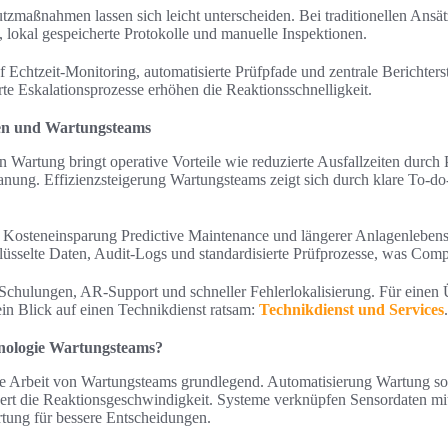
hutzmaßnahmen lassen sich leicht unterscheiden. Bei traditionellen Ans
, lokal gespeicherte Protokolle und manuelle Inspektionen.
f Echtzeit-Monitoring, automatisierte Prüfpfade und zentrale Berichters
rte Eskalationsprozesse erhöhen die Reaktionsschnelligkeit.
men und Wartungsteams
n Wartung bringt operative Vorteile wie reduzierte Ausfallzeiten durch
nung. Effizienzsteigerung Wartungsteams zeigt sich durch klare To-do
zu Kosteneinsparung Predictive Maintenance und längerer Anlagenlebens
hlüsselte Daten, Audit-Logs und standardisierte Prüfprozesse, was Comp
 Schulungen, AR-Support und schneller Fehlerlokalisierung. Für einen
ein Blick auf einen Technikdienst ratsam:
Technikdienst und Services
.
hnologie Wartungsteams?
e Arbeit von Wartungsteams grundlegend. Automatisierung Wartung sor
ert die Reaktionsgeschwindigkeit. Systeme verknüpfen Sensordaten mi
rtung für bessere Entscheidungen.