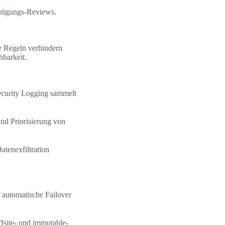
htigungs-Reviews.
te Regeln verhindern
hbarkeit.
Security Logging sammelt
d Priorisierung von
tenexfiltration
 automatische Failover
fsite- und immutable-