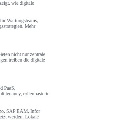
eigt, wie digitale
g für Wartungsteams,
sstrategien. Mehr
ten nicht nur zentrale
en treiben die digitale
nd PaaS,
itenancy, rollenbasierte
imo, SAP EAM, Infor
tzt werden. Lokale