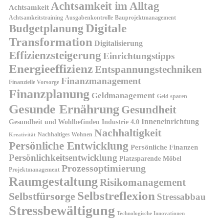
Achtsamkeit im Alltag
Achtsamkeit
Achtsamkeitstraining
Ausgabenkontrolle
Bauprojektmanagement
Digitale
Budgetplanung
Transformation
Digitalisierung
Effizienzsteigerung
Einrichtungstipps
Energieeffizienz
Entspannungstechniken
Finanzmanagement
Finanzielle Vorsorge
Finanzplanung
Geldmanagement
Geld sparen
Gesunde Ernährung
Gesundheit
Inneneinrichtung
Gesundheit und Wohlbefinden
Industrie 4.0
Nachhaltigkeit
Nachhaltiges Wohnen
Kreativität
Persönliche Entwicklung
Persönliche Finanzen
Persönlichkeitsentwicklung
Platzsparende Möbel
Prozessoptimierung
Projektmanagement
Raumgestaltung
Risikomanagement
Selbstreflexion
Selbstfürsorge
Stressabbau
Stressbewältigung
Technologische Innovationen