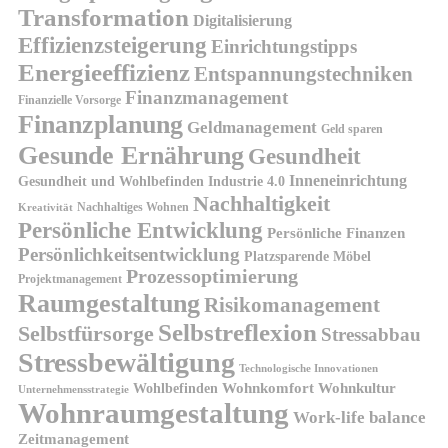
Transformation
Digitalisierung
Effizienzsteigerung
Einrichtungstipps
Energieeffizienz
Entspannungstechniken
Finanzmanagement
Finanzielle Vorsorge
Finanzplanung
Geldmanagement
Geld sparen
Gesunde Ernährung
Gesundheit
Inneneinrichtung
Gesundheit und Wohlbefinden
Industrie 4.0
Nachhaltigkeit
Nachhaltiges Wohnen
Kreativität
Persönliche Entwicklung
Persönliche Finanzen
Persönlichkeitsentwicklung
Platzsparende Möbel
Prozessoptimierung
Projektmanagement
Raumgestaltung
Risikomanagement
Selbstreflexion
Selbstfürsorge
Stressabbau
Stressbewältigung
Technologische Innovationen
Wohnkomfort
Wohnkultur
Wohlbefinden
Unternehmensstrategie
Wohnraumgestaltung
Work-life balance
Zeitmanagement