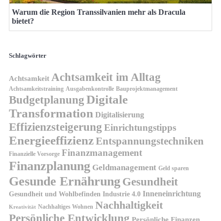
Warum die Region Transsilvanien mehr als Dracula
bietet?
Schlagwörter
Achtsamkeit im Alltag
Achtsamkeit
Achtsamkeitstraining
Ausgabenkontrolle
Bauprojektmanagement
Digitale
Budgetplanung
Transformation
Digitalisierung
Effizienzsteigerung
Einrichtungstipps
Energieeffizienz
Entspannungstechniken
Finanzmanagement
Finanzielle Vorsorge
Finanzplanung
Geldmanagement
Geld sparen
Gesunde Ernährung
Gesundheit
Inneneinrichtung
Gesundheit und Wohlbefinden
Industrie 4.0
Nachhaltigkeit
Nachhaltiges Wohnen
Kreativität
Persönliche Entwicklung
Persönliche Finanzen