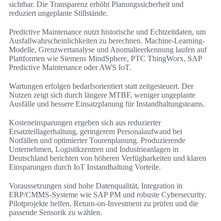
sichtbar. Die Transparenz erhöht Planungssicherheit und
reduziert ungeplante Stillstände.
Predictive Maintenance nutzt historische und Echtzeitdaten, um
Ausfallwahrscheinlichkeiten zu berechnen. Machine-Learning-
Modelle, Grenzwertanalyse und Anomalieerkennung laufen auf
Plattformen wie Siemens MindSphere, PTC ThingWorx, SAP
Predictive Maintenance oder AWS IoT.
Wartungen erfolgen bedarfsorientiert statt zeitgesteuert. Der
Nutzen zeigt sich durch längere MTBF, weniger ungeplante
Ausfälle und bessere Einsatzplanung für Instandhaltungsteams.
Kosteneinsparungen ergeben sich aus reduzierter
Ersatzteillagerhaltung, geringerem Personalaufwand bei
Notfällen und optimierter Tourenplanung. Produzierende
Unternehmen, Logistikzentren und Industrieanlagen in
Deutschland berichten von höheren Verfügbarkeiten und klaren
Einsparungen durch IoT Instandhaltung Vorteile.
Voraussetzungen sind hohe Datenqualität, Integration in
ERP/CMMS-Systeme wie SAP PM und robuste Cybersecurity.
Pilotprojekte helfen, Return-on-Investment zu prüfen und die
passende Sensorik zu wählen.