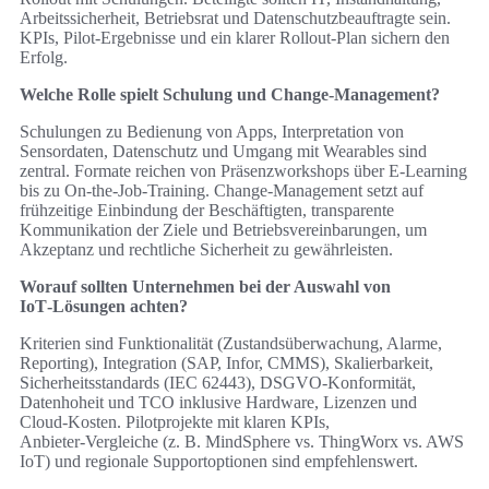
Arbeitssicherheit, Betriebsrat und Datenschutzbeauftragte sein.
KPIs, Pilot‑Ergebnisse und ein klarer Rollout‑Plan sichern den
Erfolg.
Welche Rolle spielt Schulung und Change‑Management?
Schulungen zu Bedienung von Apps, Interpretation von
Sensordaten, Datenschutz und Umgang mit Wearables sind
zentral. Formate reichen von Präsenzworkshops über E‑Learning
bis zu On‑the‑Job‑Training. Change‑Management setzt auf
frühzeitige Einbindung der Beschäftigten, transparente
Kommunikation der Ziele und Betriebsvereinbarungen, um
Akzeptanz und rechtliche Sicherheit zu gewährleisten.
Worauf sollten Unternehmen bei der Auswahl von
IoT‑Lösungen achten?
Kriterien sind Funktionalität (Zustandsüberwachung, Alarme,
Reporting), Integration (SAP, Infor, CMMS), Skalierbarkeit,
Sicherheitsstandards (IEC 62443), DSGVO‑Konformität,
Datenhoheit und TCO inklusive Hardware, Lizenzen und
Cloud‑Kosten. Pilotprojekte mit klaren KPIs,
Anbieter‑Vergleiche (z. B. MindSphere vs. ThingWorx vs. AWS
IoT) und regionale Supportoptionen sind empfehlenswert.