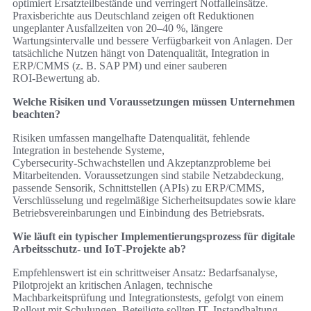
optimiert Ersatzteilbestände und verringert Notfalleinsätze.
Praxisberichte aus Deutschland zeigen oft Reduktionen
ungeplanter Ausfallzeiten von 20–40 %, längere
Wartungsintervalle und bessere Verfügbarkeit von Anlagen. Der
tatsächliche Nutzen hängt von Datenqualität, Integration in
ERP/CMMS (z. B. SAP PM) und einer sauberen
ROI‑Bewertung ab.
Welche Risiken und Voraussetzungen müssen Unternehmen
beachten?
Risiken umfassen mangelhafte Datenqualität, fehlende
Integration in bestehende Systeme,
Cybersecurity‑Schwachstellen und Akzeptanzprobleme bei
Mitarbeitenden. Voraussetzungen sind stabile Netzabdeckung,
passende Sensorik, Schnittstellen (APIs) zu ERP/CMMS,
Verschlüsselung und regelmäßige Sicherheitsupdates sowie klare
Betriebsvereinbarungen und Einbindung des Betriebsrats.
Wie läuft ein typischer Implementierungsprozess für digitale
Arbeitsschutz‑ und IoT‑Projekte ab?
Empfehlenswert ist ein schrittweiser Ansatz: Bedarfsanalyse,
Pilotprojekt an kritischen Anlagen, technische
Machbarkeitsprüfung und Integrationstests, gefolgt von einem
Rollout mit Schulungen. Beteiligte sollten IT, Instandhaltung,