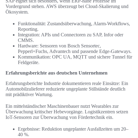
SAP eignet sich besonders, wenn ERP-nahe Prozesse im
Vordergrund stehen. AWS überzeugt bei Cloud-Skalierung und
Ökosystem.
Funktionalität: Zustandsüberwachung, Alarm-Workflows,
Reporting.
Integration: APIs und Connectoren zu SAP, Infor oder
CMMS.
Hardware: Sensoren von Bosch Sensortec,
Pepperl+Fuchs, Advantech und passende Edge-Gateways.
Kommunikation: OPC UA, MQTT und sichere Tunnel für
Feldgeräte.
Erfahrungsberichte aus deutschen Unternehmen
Erfahrungsberichte Industrie dokumentieren reale Einsätze: Ein
Automobilzulieferer reduzierte ungeplante Stillstände deutlich
mit prädiktiver Wartung.
Ein mittelständischer Maschinenbauer nutzt Wearables zur
Überwachung kritischer Hebevorgänge. Logistikzentren setzen
IoT-Sensoren zur Überwachung von Fördertechnik ein.
Ergebnisse: Reduktion ungeplanter Ausfallzeiten um 20–
40 %.