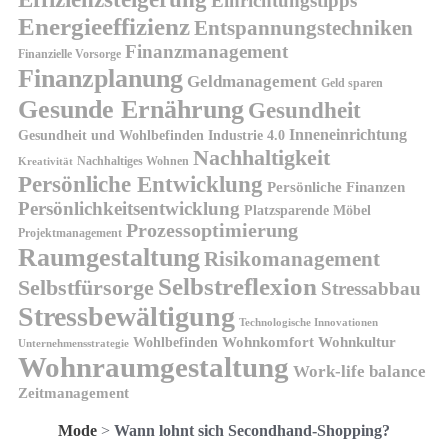
Einrichtungstipps
Energieeffizienz
Entspannungstechniken
Finanzmanagement
Finanzielle Vorsorge
Finanzplanung
Geldmanagement
Geld sparen
Gesunde Ernährung
Gesundheit
Inneneinrichtung
Gesundheit und Wohlbefinden
Industrie 4.0
Nachhaltigkeit
Nachhaltiges Wohnen
Kreativität
Persönliche Entwicklung
Persönliche Finanzen
Persönlichkeitsentwicklung
Platzsparende Möbel
Prozessoptimierung
Projektmanagement
Raumgestaltung
Risikomanagement
Selbstreflexion
Selbstfürsorge
Stressabbau
Stressbewältigung
Technologische Innovationen
Wohnkomfort
Wohnkultur
Wohlbefinden
Unternehmensstrategie
Wohnraumgestaltung
Work-life balance
Zeitmanagement
Mode
>
Wann lohnt sich Secondhand-Shopping?