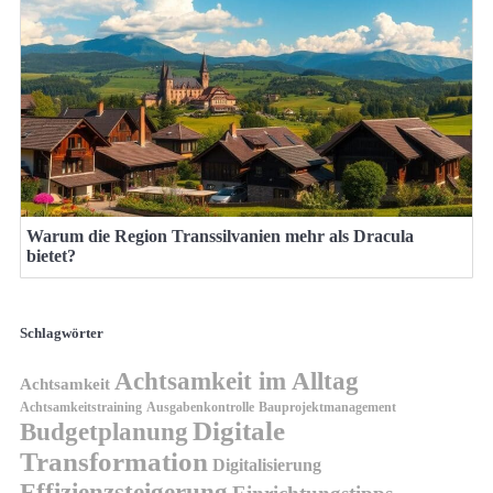
Warum die Region Transsilvanien mehr als Dracula
bietet?
Schlagwörter
Achtsamkeit im Alltag
Achtsamkeit
Achtsamkeitstraining
Ausgabenkontrolle
Bauprojektmanagement
Digitale
Budgetplanung
Transformation
Digitalisierung
Effizienzsteigerung