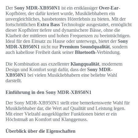
Der
Sony MDR-XB950N1
ist ein erstklassiger
Over-Ear
-
Kopfhörer, der dafür kreiert wurde, Musikliebhabern ein
unvergleichliches, bassbetontes Hörerlebnis zu bieten. Mit der
fortschrittlichen
Extra Bass
Technologie ausgestattet, ermöglicht
dieser Kopfhörer tiefere und dynamischere Bässe, ohne die
Klarheit der mittleren und hohen Frequenzen zu beeinträchtigen.
Ideal für den Einsatz zu Hause oder unterwegs, bietet der
Sony
MDR-XB950N1
nicht nur
Premium Soundqualität
, sondern
auch kabellose Freiheit dank seiner
Bluetooth
-Verbindung.
Die Kombination aus exzellenter
Klangqualität
, modernem
Design und Komfort sorgt dafür, dass der
Sony MDR-
XB950N1
bei vielen Musikliebhabern eine beliebte Wahl
darstellt.
Einführung in den Sony MDR-XB950N1
Der Sony MDR-XB950N1 stellt eine bemerkenswerte Wahl für
Musikliebhaber dar, die Wert auf Qualität und Leistung legen.
Mit einer Vielzahl ausgeklügelter Funktionen bietet er ein
Höchstmaß an Komfort und Klanggenuss.
Überblick über die Eigenschaften