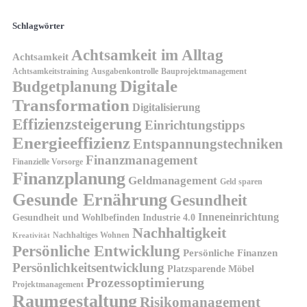
Schlagwörter
Achtsamkeit im Alltag
Achtsamkeit
Achtsamkeitstraining
Ausgabenkontrolle
Bauprojektmanagement
Digitale
Budgetplanung
Transformation
Digitalisierung
Effizienzsteigerung
Einrichtungstipps
Energieeffizienz
Entspannungstechniken
Finanzmanagement
Finanzielle Vorsorge
Finanzplanung
Geldmanagement
Geld sparen
Gesunde Ernährung
Gesundheit
Inneneinrichtung
Gesundheit und Wohlbefinden
Industrie 4.0
Nachhaltigkeit
Nachhaltiges Wohnen
Kreativität
Persönliche Entwicklung
Persönliche Finanzen
Persönlichkeitsentwicklung
Platzsparende Möbel
Prozessoptimierung
Projektmanagement
Raumgestaltung
Risikomanagement