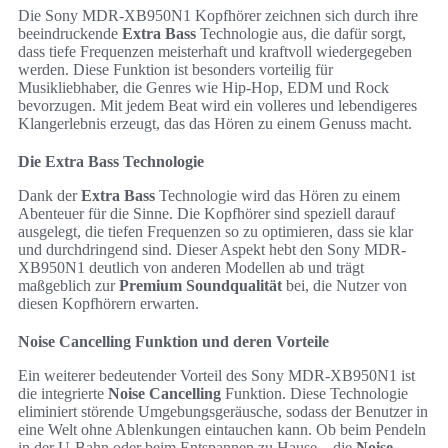
Die Sony MDR-XB950N1 Kopfhörer zeichnen sich durch ihre
beeindruckende
Extra Bass
Technologie aus, die dafür sorgt,
dass tiefe Frequenzen meisterhaft und kraftvoll wiedergegeben
werden. Diese Funktion ist besonders vorteilig für
Musikliebhaber, die Genres wie Hip-Hop, EDM und Rock
bevorzugen. Mit jedem Beat wird ein volleres und lebendigeres
Klangerlebnis erzeugt, das das Hören zu einem Genuss macht.
Die Extra Bass Technologie
Dank der
Extra Bass
Technologie wird das Hören zu einem
Abenteuer für die Sinne. Die Kopfhörer sind speziell darauf
ausgelegt, die tiefen Frequenzen so zu optimieren, dass sie klar
und durchdringend sind. Dieser Aspekt hebt den Sony MDR-
XB950N1 deutlich von anderen Modellen ab und trägt
maßgeblich zur
Premium Soundqualität
bei, die Nutzer von
diesen Kopfhörern erwarten.
Noise Cancelling Funktion und deren Vorteile
Ein weiterer bedeutender Vorteil des Sony MDR-XB950N1 ist
die integrierte
Noise Cancelling
Funktion. Diese Technologie
eliminiert störende Umgebungsgeräusche, sodass der Benutzer in
eine Welt ohne Ablenkungen eintauchen kann. Ob beim Pendeln
in der U-Bahn oder beim Entspannen zu Hause – die
Noise