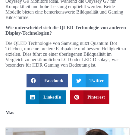
Odyssey G9 Monitore ideal, während die Odyssey G7 für
Kompaktheit und hohe Leistung empfiehlt werden. Beide
Modelle bieten eine bemerkenswerte Bildqualität und Gaming
Bildschirme.
Wie unterscheidet sich die QLED Technologie von anderen
Display-Technologien?
Die QLED Technologie von Samsung nutzt Quantum-Dot-
Teilchen, um eine breitere Farbpalette und bessere Helligkeit zu
erzielen. Dies führt zu einer überlegenen Bildqualität im
Vergleich zu herkömmlichen LCD oder LED Displays, was
besonders für HDR Gaming von Bedeutung ist.
Facebook
Twitter
LinkedIn
Pinterest
Mas