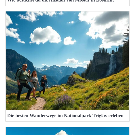
Die besten Wanderwege im Nationalpark Triglav erleben