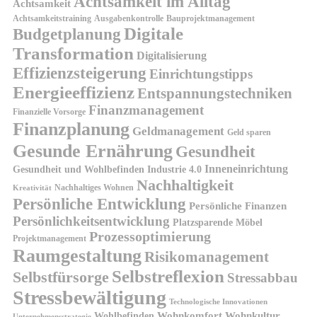
Achtsamkeit im Alltag
Achtsamkeit
Achtsamkeitstraining
Ausgabenkontrolle
Bauprojektmanagement
Digitale
Budgetplanung
Transformation
Digitalisierung
Effizienzsteigerung
Einrichtungstipps
Energieeffizienz
Entspannungstechniken
Finanzmanagement
Finanzielle Vorsorge
Finanzplanung
Geldmanagement
Geld sparen
Gesunde Ernährung
Gesundheit
Inneneinrichtung
Gesundheit und Wohlbefinden
Industrie 4.0
Nachhaltigkeit
Nachhaltiges Wohnen
Kreativität
Persönliche Entwicklung
Persönliche Finanzen
Persönlichkeitsentwicklung
Platzsparende Möbel
Prozessoptimierung
Projektmanagement
Raumgestaltung
Risikomanagement
Selbstreflexion
Selbstfürsorge
Stressabbau
Stressbewältigung
Technologische Innovationen
Wohnkomfort
Wohnkultur
Wohlbefinden
Unternehmensstrategie