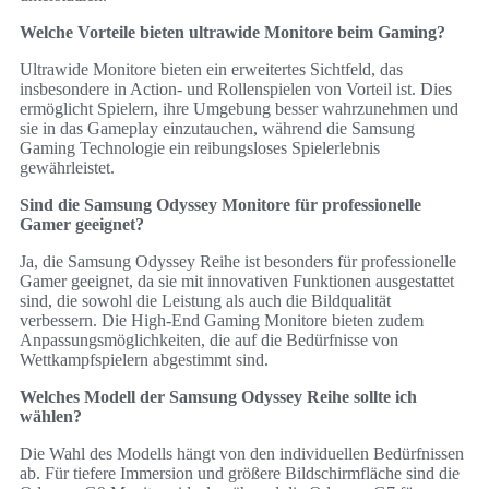
Welche Vorteile bieten ultrawide Monitore beim Gaming?
Ultrawide Monitore bieten ein erweitertes Sichtfeld, das
insbesondere in Action- und Rollenspielen von Vorteil ist. Dies
ermöglicht Spielern, ihre Umgebung besser wahrzunehmen und
sie in das Gameplay einzutauchen, während die Samsung
Gaming Technologie ein reibungsloses Spielerlebnis
gewährleistet.
Sind die Samsung Odyssey Monitore für professionelle
Gamer geeignet?
Ja, die Samsung Odyssey Reihe ist besonders für professionelle
Gamer geeignet, da sie mit innovativen Funktionen ausgestattet
sind, die sowohl die Leistung als auch die Bildqualität
verbessern. Die High-End Gaming Monitore bieten zudem
Anpassungsmöglichkeiten, die auf die Bedürfnisse von
Wettkampfspielern abgestimmt sind.
Welches Modell der Samsung Odyssey Reihe sollte ich
wählen?
Die Wahl des Modells hängt von den individuellen Bedürfnissen
ab. Für tiefere Immersion und größere Bildschirmfläche sind die