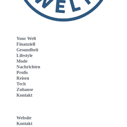
Your Welt
Finanziell
Gesundheit
Lifestyle
Mode
Nachrichten
Profis
Reisen
Tech
Zuhause
Kontakt
Website
Kontakt