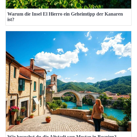
Warum die Insel El Hierro ein Geheimtipp der Kanaren
ist?
Wie besuchst du die Altstadt von Mostar in Bosnien?