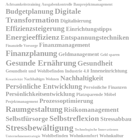
Achtsamkeitstraining
Ausgabenkontrolle
Bauprojektmanagement
Digitale
Budgetplanung
Transformation
Digitalisierung
Effizienzsteigerung
Einrichtungstipps
Energieeffizienz
Entspannungstechniken
Finanzmanagement
Finanzielle Vorsorge
Finanzplanung
Geldmanagement
Geld sparen
Gesunde Ernährung
Gesundheit
Inneneinrichtung
Gesundheit und Wohlbefinden
Industrie 4.0
Nachhaltigkeit
Nachhaltiges Wohnen
Kreativität
Persönliche Entwicklung
Persönliche Finanzen
Persönlichkeitsentwicklung
Platzsparende Möbel
Prozessoptimierung
Projektmanagement
Raumgestaltung
Risikomanagement
Selbstreflexion
Selbstfürsorge
Stressabbau
Stressbewältigung
Technologische Innovationen
Wohnkomfort
Wohnkultur
Wohlbefinden
Unternehmensstrategie