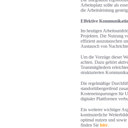
Arbeitsplatz sollte als es
die Arbeitsleistung geste
Effektive Kommunikation
Im heutigen Arbeitsumfeld
Projekten. Die Nutzung 
effizient auszutauschen u
Austausch von Nachrichte
Um die Vorzüge dieser We
achten. Dazu gehört aktiv
Teammitgliedern erleichte
strukturierten Kommunikati
Die regelmäßige Durchfü
standortübergreifend zusa
Kosteneinsparungen für U
digitaler Plattformen verb
Ein weiterer wichtiger A
kontinuierliche Weiterbild
optimal nutzen und sowie 
finden Sie
hier
.