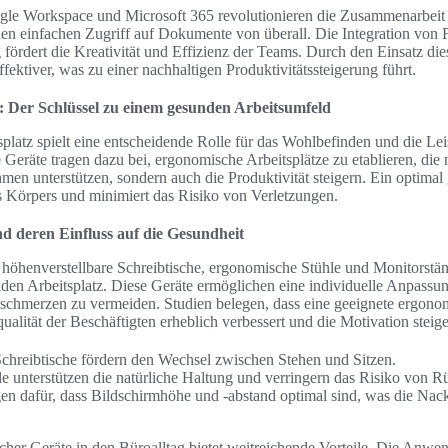
e Workspace und Microsoft 365 revolutionieren die Zusammenarbeit
en einfachen Zugriff auf Dokumente von überall. Die Integration von 
ördert die Kreativität und Effizienz der Teams. Durch den Einsatz die
ffektiver, was zu einer nachhaltigen Produktivitätssteigerung führt.
 Der Schlüssel zu einem gesunden Arbeitsumfeld
latz spielt eine entscheidende Rolle für das Wohlbefinden und die Lei
Geräte tragen dazu bei, ergonomische Arbeitsplätze zu etablieren, die n
n unterstützen, sondern auch die Produktivität steigern. Ein optimal g
es Körpers und minimiert das Risiko von Verletzungen.
 deren Einfluss auf die Gesundheit
öhenverstellbare Schreibtische, ergonomische Stühle und Monitorstän
unden Arbeitsplatz. Diese Geräte ermöglichen eine individuelle Anpassun
hmerzen zu vermeiden. Studien belegen, dass eine geeignete ergonom
ualität der Beschäftigten erheblich verbessert und die Motivation steige
chreibtische fördern den Wechsel zwischen Stehen und Sitzen.
e unterstützen die natürliche Haltung und verringern das Risiko von 
gen dafür, dass Bildschirmhöhe und -abstand optimal sind, was die Na
scher Geräte in den Büroalltag bietet weitreichende Vorteile. Die An