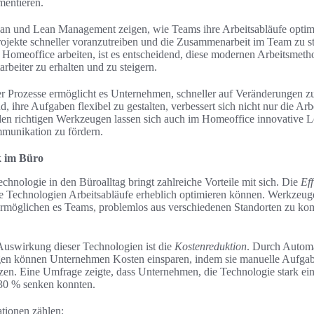
mentieren.
n und Lean Management zeigen, wie Teams ihre Arbeitsabläufe optim
ojekte schneller voranzutreiben und die Zusammenarbeit im Team zu stär
omeoffice arbeiten, ist es entscheidend, diese modernen Arbeitsmeth
arbeiter zu erhalten und zu steigern.
er Prozesse ermöglicht es Unternehmen, schneller auf Veränderungen z
nd, ihre Aufgaben flexibel zu gestalten, verbessert sich nicht nur die A
den richtigen Werkzeugen lassen sich auch im Homeoffice innovative 
unikation zu fördern.
k im Büro
chnologie in den Büroalltag bringt zahlreiche Vorteile mit sich. Die
Eff
ne Technologien Arbeitsabläufe erheblich optimieren können. Werkzeug
rmöglichen es Teams, problemlos aus verschiedenen Standorten zu ko
Auswirkung dieser Technologien ist die
Kostenreduktion
. Durch Automa
en können Unternehmen Kosten einsparen, indem sie manuelle Aufga
tzen. Eine Umfrage zeigte, dass Unternehmen, die Technologie stark eins
 30 % senken konnten.
tionen zählen: