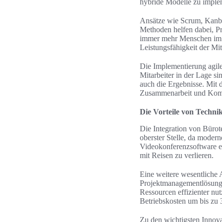
hybride Modelle zu imple
Ansätze wie Scrum, Kanba
Methoden helfen dabei, Pr
immer mehr Menschen im H
Leistungsfähigkeit der Mit
Die Implementierung agil
Mitarbeiter in der Lage si
auch die Ergebnisse. Mit 
Zusammenarbeit und Komm
Die Vorteile von Techni
Die Integration von Bürote
oberster Stelle, da moder
Videokonferenzsoftware e
mit Reisen zu verlieren.
Eine weitere wesentliche 
Projektmanagementlösung
Ressourcen effizienter nu
Betriebskosten um bis zu
Zu den wichtigsten Innova