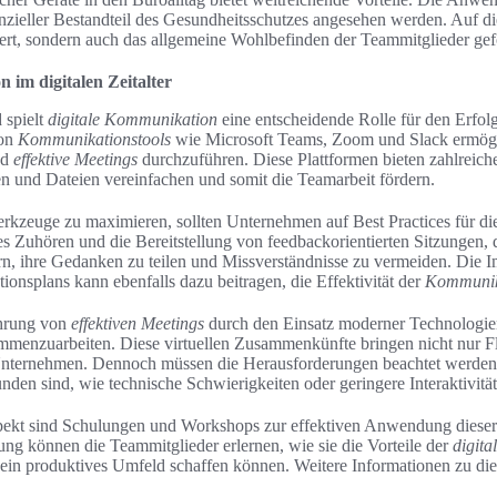
senzieller Bestandteil des Gesundheitsschutzes angesehen werden. Auf d
igert, sondern auch das allgemeine Wohlbefinden der Teammitglieder gef
 im digitalen Zeitalter
 spielt
digitale Kommunikation
eine entscheidende Rolle für den Erfo
von
Kommunikationstools
wie Microsoft Teams, Zoom und Slack ermögli
nd
effektive Meetings
durchzuführen. Diese Plattformen bieten zahlreich
n und Dateien vereinfachen und somit die Teamarbeit fördern.
rkzeuge zu maximieren, sollten Unternehmen auf Best Practices für d
es Zuhören und die Bereitstellung von feedbackorientierten Sitzungen, 
rn, ihre Gedanken zu teilen und Missverständnisse zu vermeiden. Die 
onsplans kann ebenfalls dazu beitragen, die Effektivität der
Kommunik
hrung von
effektiven Meetings
durch den Einsatz moderner Technologie
mmenzuarbeiten. Diese virtuellen Zusammenkünfte bringen nicht nur Fle
nternehmen. Dennoch müssen die Herausforderungen beachtet werden,
unden sind, wie technische Schwierigkeiten oder geringere Interaktivität
spekt sind Schulungen und Workshops zur effektiven Anwendung dieser
ung können die Teammitglieder erlernen, wie sie die Vorteile der
digit
ein produktives Umfeld schaffen können. Weitere Informationen zu di