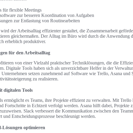
 für flexible Meetings
oftware zur besseren Koordination von Aufgaben
sungen zur Entlastung von Routinearbeiten
ird der Arbeitsalltag effizienter gestaltet, die Zusammenarbeit geförde
tieren gleichermaßen. Der Alltag im Büro wird durch die Anwendung d
uch erheblich produktiver.
gen für den Arbeitsalltag
fitieren von einer Vielzahl praktischer Techniklösungen, die die Effi
rn. Digitale Tools haben sich als unverzichtbare Helfer in der Verwal
Unternehmen setzen zunehmend auf Software wie Trello, Asana und Sl
ivitätssteigerung zu realisieren.
t digitalen Tools
ls ermöglicht es Teams, ihre Projekte effizient zu verwalten. Mit Trel
und Fortschritte in Echtzeit verfolgt werden. Asana hilft dabei, Projekte
r zuzuweisen. Slack verbessert die Kommunikation zwischen den Teamm
rt und Entscheidungsprozesse beschleunigt werden.
d-Lösungen optimieren