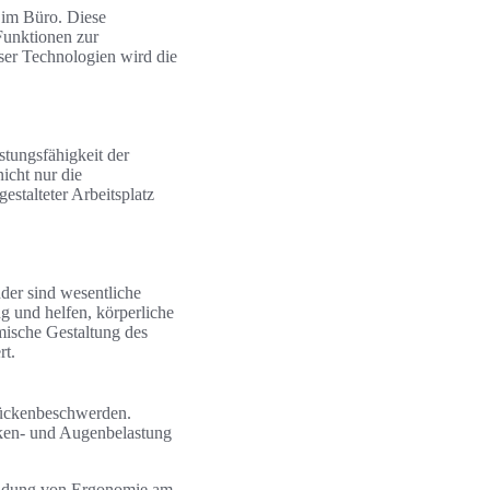
 im Büro. Diese
Funktionen zur
ser Technologien wird die
stungsfähigkeit der
icht nur die
estalteter Arbeitsplatz
der sind wesentliche
g und helfen, körperliche
ische Gestaltung des
rt.
Rückenbeschwerden.
cken- und Augenbelastung
wendung von Ergonomie am