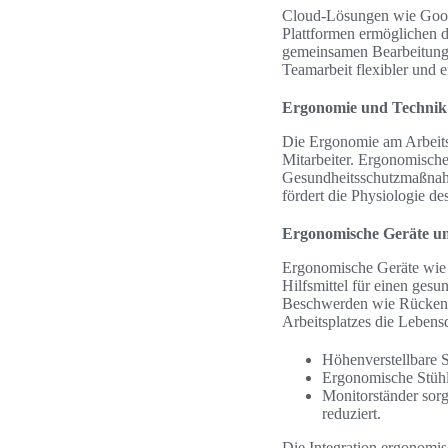
Cloud-Lösungen wie Googl
Plattformen ermöglichen d
gemeinsamen Bearbeitung f
Teamarbeit flexibler und e
Ergonomie und Technik:
Die Ergonomie am Arbeitsp
Mitarbeiter. Ergonomische 
Gesundheitsschutzmaßnahme
fördert die Physiologie d
Ergonomische Geräte und
Ergonomische Geräte wie h
Hilfsmittel für einen ges
Beschwerden wie Rückensc
Arbeitsplatzes die Lebensq
Höhenverstellbare S
Ergonomische Stühl
Monitorständer sor
reduziert.
Die Integration ergonomi