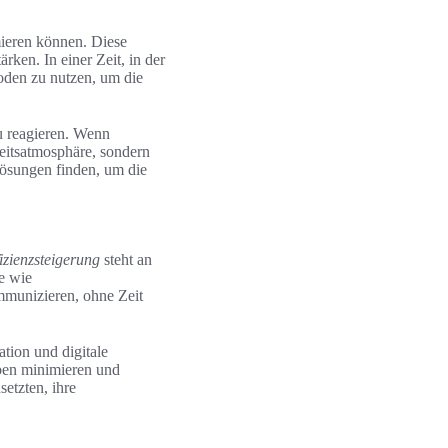
ieren können. Diese
ken. In einer Zeit, in der
oden zu nutzen, um die
u reagieren. Wenn
rbeitsatmosphäre, sondern
Lösungen finden, um die
izienzsteigerung
steht an
e wie
mmunizieren, ohne Zeit
tion und digitale
ben minimieren und
etzten, ihre