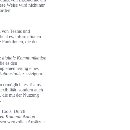
iese Weise wird nicht nur
ördert.
lg von Teams und
cht es, Informationen
e Funktionen, die den
ie
digitale Kommunikation
die es den
Implementierung eines
ationstools
zu steigern.
n ermöglicht es Teams,
xibilität, sondern auch
 die mit der Nutzung
.
 Tools. Durch
alen Kommunikation
esen wertvollen Ansätzen