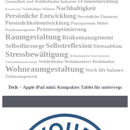
Inneneinrichtung
Gesundheit und Wohlbefinden
Industrie 4.0
Nachhaltigkeit
Nachhaltiges Wohnen
Kreativität
Persönliche Entwicklung
Persönliche Finanzen
Persönlichkeitsentwicklung
Platzsparende Möbel
Prozessoptimierung
Projektmanagement
Raumgestaltung
Risikomanagement
Selbstreflexion
Selbstfürsorge
Stressabbau
Stressbewältigung
Technologische Innovationen
Wohnkomfort
Wohnkultur
Wohlbefinden
Unternehmensstrategie
Wohnraumgestaltung
Work-life balance
Zeitmanagement
Tech
>
Apple iPad mini: Kompaktes Tablet für unterwegs