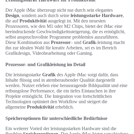
Der Apple iMac überzeugt nicht nur durch sein elegantes
Design
, sondern auch durch seine
leistungsstarke Hardware
,
die auf
Produktivität
ausgelegt ist. Mit den neuesten
Prozessoren, wie den M1 oder M2 Chips, bietet der iMac eine
beeindruckende Geschwindigkeitssteigerung, die es ermöglicht,
selbst anspruchsvollste Programme problemlos auszuführen.
Diese Kombination aus
Prozessor
– und
Grafik
-leistung macht
ihn zur idealen Wahl für kreativ Arbeiten, sei es im Bereich
Grafikdesign, Videobearbeitung oder Gaming.
Prozessor- und Grafikleistung im Detail
Die leistungsstarke
Grafik
des Apple iMac sorgt dafür, dass
Inhalte flüssig und in atemberaubender Qualität dargestellt
werden. Nutzer erleben eine herausragende Bildqualität und eine
reibungslose Performance, die ein tiefes Eintauchen in ihre
Projekte ermöglicht. Die Integration von fortschrittlichen
Technologien optimiert den Workflow und steigert die
allgemeine
Produktivität
erheblich.
Speicheroptionen für unterschiedliche Bedürfnisse
Ein weiterer Vorteil der leistungsstarken Hardware sind die
flexiblen
Speicheroptionen
. Der Apple iMac bietet verschiedene