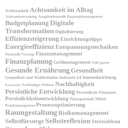
Achtsamkeit im Alltag
Achtsamkeit
Achtsamkeitstraining
Ausgabenkontrolle
Bauprojektmanagement
Digitale
Budgetplanung
Transformation
Digitalisierung
Effizienzsteigerung
Einrichtungstipps
Energieeffizienz
Entspannungstechniken
Finanzmanagement
Finanzielle Vorsorge
Finanzplanung
Geldmanagement
Geld sparen
Gesunde Ernährung
Gesundheit
Inneneinrichtung
Gesundheit und Wohlbefinden
Industrie 4.0
Nachhaltigkeit
Nachhaltiges Wohnen
Kreativität
Persönliche Entwicklung
Persönliche Finanzen
Persönlichkeitsentwicklung
Platzsparende Möbel
Prozessoptimierung
Projektmanagement
Raumgestaltung
Risikomanagement
Selbstreflexion
Selbstfürsorge
Stressabbau