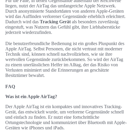
Für die Fälle, in denen Gegenstände außerhalb der Reichweite
liegen, nutzt der AirTag das umfangreiche Apple Netzwerk.
Durch anonymisierte Standortdaten von anderen Apple-Geräten
wird das Auffinden verlorener Gegenstände erheblich erleichtert.
Dadurch wird das
Tracking Gerät
als besonders zuverlässig
eingestuft, was Nutzern das Gefühl gibt, ihre Liebhaberstücke
jederzeit wiederzufinden.
Die benutzerfreundliche Bedienung ist ein großes Pluspunkt des
Apple AirTag. Selbst Personen, die nicht vertraut mit moderner
Technik sind, können schnell nachvollziehen, wie sie ihre
wertvollen Gegenstände zurückbekommen. So wird der AirTag
zu einem unerlässlichen Helfer im Alltag, der das Risiko von
Verlusten minimiert und die Erinnerungen an geschätzte
Besitztümer bewahrt.
FAQ
Was ist ein Apple AirTag?
Der Apple AirTag ist ein kompaktes und innovatives Tracking-
Gerät, das entwickelt wurde, um verlorene Gegenstände schnell
und einfach zu finden. Er nutzt eine fortschrittliche
Ortungstechnologie und kommuniziert über Bluetooth mit Apple-
Geräten wie iPhones und iPads.