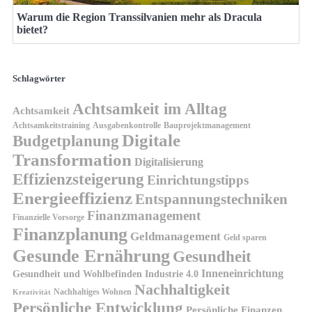
Warum die Region Transsilvanien mehr als Dracula
bietet?
Schlagwörter
Achtsamkeit im Alltag
Achtsamkeit
Achtsamkeitstraining
Ausgabenkontrolle
Bauprojektmanagement
Digitale
Budgetplanung
Transformation
Digitalisierung
Effizienzsteigerung
Einrichtungstipps
Energieeffizienz
Entspannungstechniken
Finanzmanagement
Finanzielle Vorsorge
Finanzplanung
Geldmanagement
Geld sparen
Gesunde Ernährung
Gesundheit
Inneneinrichtung
Gesundheit und Wohlbefinden
Industrie 4.0
Nachhaltigkeit
Nachhaltiges Wohnen
Kreativität
Persönliche Entwicklung
Persönliche Finanzen