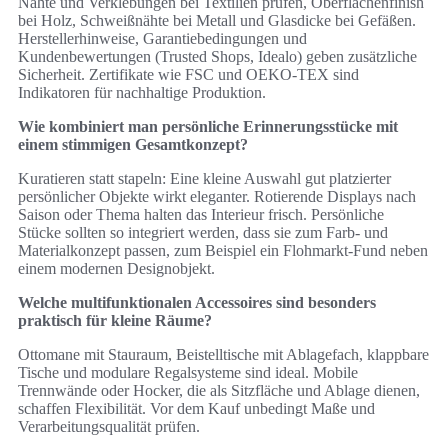
Nähte und Verklebungen bei Textilien prüfen, Oberflächenfinish
bei Holz, Schweißnähte bei Metall und Glasdicke bei Gefäßen.
Herstellerhinweise, Garantiebedingungen und
Kundenbewertungen (Trusted Shops, Idealo) geben zusätzliche
Sicherheit. Zertifikate wie FSC und OEKO-TEX sind
Indikatoren für nachhaltige Produktion.
Wie kombiniert man persönliche Erinnerungsstücke mit
einem stimmigen Gesamtkonzept?
Kuratieren statt stapeln: Eine kleine Auswahl gut platzierter
persönlicher Objekte wirkt eleganter. Rotierende Displays nach
Saison oder Thema halten das Interieur frisch. Persönliche
Stücke sollten so integriert werden, dass sie zum Farb- und
Materialkonzept passen, zum Beispiel ein Flohmarkt-Fund neben
einem modernen Designobjekt.
Welche multifunktionalen Accessoires sind besonders
praktisch für kleine Räume?
Ottomane mit Stauraum, Beistelltische mit Ablagefach, klappbare
Tische und modulare Regalsysteme sind ideal. Mobile
Trennwände oder Hocker, die als Sitzfläche und Ablage dienen,
schaffen Flexibilität. Vor dem Kauf unbedingt Maße und
Verarbeitungsqualität prüfen.