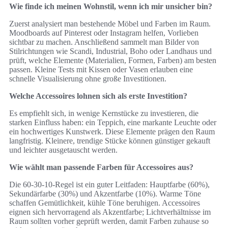
Wie finde ich meinen Wohnstil, wenn ich mir unsicher bin?
Zuerst analysiert man bestehende Möbel und Farben im Raum.
Moodboards auf Pinterest oder Instagram helfen, Vorlieben
sichtbar zu machen. Anschließend sammelt man Bilder von
Stilrichtungen wie Scandi, Industrial, Boho oder Landhaus und
prüft, welche Elemente (Materialien, Formen, Farben) am besten
passen. Kleine Tests mit Kissen oder Vasen erlauben eine
schnelle Visualisierung ohne große Investitionen.
Welche Accessoires lohnen sich als erste Investition?
Es empfiehlt sich, in wenige Kernstücke zu investieren, die
starken Einfluss haben: ein Teppich, eine markante Leuchte oder
ein hochwertiges Kunstwerk. Diese Elemente prägen den Raum
langfristig. Kleinere, trendige Stücke können günstiger gekauft
und leichter ausgetauscht werden.
Wie wählt man passende Farben für Accessoires aus?
Die 60-30-10-Regel ist ein guter Leitfaden: Hauptfarbe (60%),
Sekundärfarbe (30%) und Akzentfarbe (10%). Warme Töne
schaffen Gemütlichkeit, kühle Töne beruhigen. Accessoires
eignen sich hervorragend als Akzentfarbe; Lichtverhältnisse im
Raum sollten vorher geprüft werden, damit Farben zuhause so