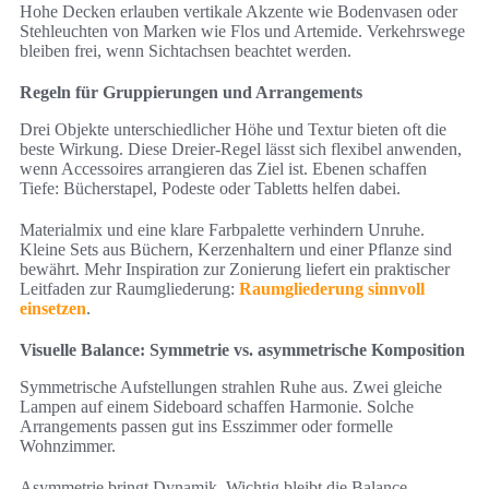
Hohe Decken erlauben vertikale Akzente wie Bodenvasen oder
Stehleuchten von Marken wie Flos und Artemide. Verkehrswege
bleiben frei, wenn Sichtachsen beachtet werden.
Regeln für Gruppierungen und Arrangements
Drei Objekte unterschiedlicher Höhe und Textur bieten oft die
beste Wirkung. Diese Dreier-Regel lässt sich flexibel anwenden,
wenn Accessoires arrangieren das Ziel ist. Ebenen schaffen
Tiefe: Bücherstapel, Podeste oder Tabletts helfen dabei.
Materialmix und eine klare Farbpalette verhindern Unruhe.
Kleine Sets aus Büchern, Kerzenhaltern und einer Pflanze sind
bewährt. Mehr Inspiration zur Zonierung liefert ein praktischer
Leitfaden zur Raumgliederung:
Raumgliederung sinnvoll
einsetzen
.
Visuelle Balance: Symmetrie vs. asymmetrische Komposition
Symmetrische Aufstellungen strahlen Ruhe aus. Zwei gleiche
Lampen auf einem Sideboard schaffen Harmonie. Solche
Arrangements passen gut ins Esszimmer oder formelle
Wohnzimmer.
Asymmetrie bringt Dynamik. Wichtig bleibt die Balance