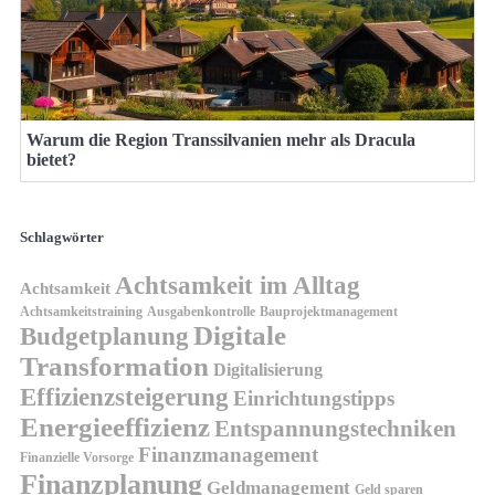
Warum die Region Transsilvanien mehr als Dracula
bietet?
Schlagwörter
Achtsamkeit im Alltag
Achtsamkeit
Achtsamkeitstraining
Ausgabenkontrolle
Bauprojektmanagement
Digitale
Budgetplanung
Transformation
Digitalisierung
Effizienzsteigerung
Einrichtungstipps
Energieeffizienz
Entspannungstechniken
Finanzmanagement
Finanzielle Vorsorge
Finanzplanung
Geldmanagement
Geld sparen