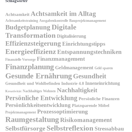
Schlagwörter
Achtsamkeit im Alltag
Achtsamkeit
Achtsamkeitstraining
Ausgabenkontrolle
Bauprojektmanagement
Digitale
Budgetplanung
Transformation
Digitalisierung
Effizienzsteigerung
Einrichtungstipps
Energieeffizienz
Entspannungstechniken
Finanzmanagement
Finanzielle Vorsorge
Finanzplanung
Geldmanagement
Geld sparen
Gesunde Ernährung
Gesundheit
Inneneinrichtung
Gesundheit und Wohlbefinden
Industrie 4.0
Nachhaltigkeit
Nachhaltiges Wohnen
Kreativität
Persönliche Entwicklung
Persönliche Finanzen
Persönlichkeitsentwicklung
Platzsparende Möbel
Prozessoptimierung
Projektmanagement
Raumgestaltung
Risikomanagement
Selbstreflexion
Selbstfürsorge
Stressabbau