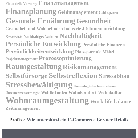
Finanzmanagement
Finanzielle Vorsorge
Finanzplanung
Geldmanagement
Geld sparen
Gesunde Ernährung
Gesundheit
Inneneinrichtung
Gesundheit und Wohlbefinden
Industrie 4.0
Nachhaltigkeit
Nachhaltiges Wohnen
Kreativität
Persönliche Entwicklung
Persönliche Finanzen
Persönlichkeitsentwicklung
Platzsparende Möbel
Prozessoptimierung
Projektmanagement
Raumgestaltung
Risikomanagement
Selbstreflexion
Selbstfürsorge
Stressabbau
Stressbewältigung
Technologische Innovationen
Wohnkomfort
Wohnkultur
Wohlbefinden
Unternehmensstrategie
Wohnraumgestaltung
Work-life balance
Zeitmanagement
Profis
>
Wie unterstützt ein E-Commerce Berater Retail?