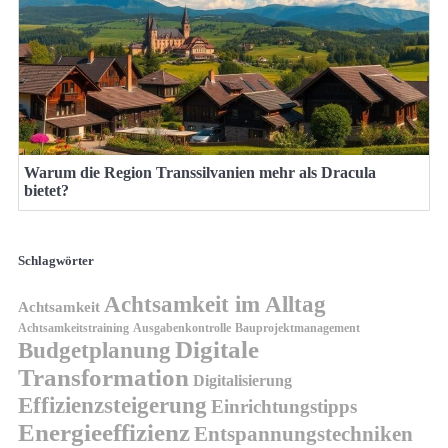
Warum die Region Transsilvanien mehr als Dracula
bietet?
Schlagwörter
Achtsamkeit im Alltag
Achtsamkeit
Achtsamkeitstraining
Ausgabenkontrolle
Bauprojektmanagement
Digitale
Budgetplanung
Transformation
Digitalisierung
Effizienzsteigerung
Einrichtungstipps
Energieeffizienz
Entspannungstechniken