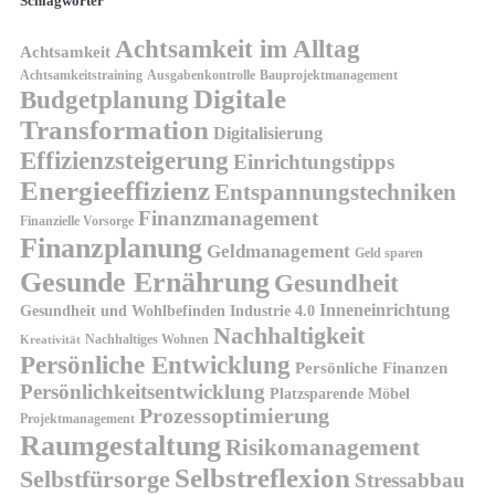
Schlagwörter
Achtsamkeit im Alltag
Achtsamkeit
Achtsamkeitstraining
Ausgabenkontrolle
Bauprojektmanagement
Digitale
Budgetplanung
Transformation
Digitalisierung
Effizienzsteigerung
Einrichtungstipps
Energieeffizienz
Entspannungstechniken
Finanzmanagement
Finanzielle Vorsorge
Finanzplanung
Geldmanagement
Geld sparen
Gesunde Ernährung
Gesundheit
Inneneinrichtung
Gesundheit und Wohlbefinden
Industrie 4.0
Nachhaltigkeit
Nachhaltiges Wohnen
Kreativität
Persönliche Entwicklung
Persönliche Finanzen
Persönlichkeitsentwicklung
Platzsparende Möbel
Prozessoptimierung
Projektmanagement
Raumgestaltung
Risikomanagement
Selbstreflexion
Selbstfürsorge
Stressabbau