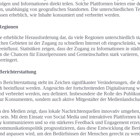
folgen und Informationen direkt teilen. Solche Plattformen bieten eine 
en, unabhängig von geografischen Standorten. Die unterschiedlichen T
sen erheblich, wie Inhalte konsumiert und verbreitet werden.
 Regionen
eine erhebliche Herausforderung dar, da viele Regionen unterschiedlich s
lichen Gebieten ist der Zugang zu schnellem Internet oft eingeschränkt
einflusst. Statistiken zeigen, dass der Zugang zu Informationen in stä
ann die Chancen für Einzelpersonen und Gemeinschaften stark variieren
erringert.
Berichterstattung
 Berichterstattung steht im Zeichen signifikanter Veränderungen, die d
beeinflusst werden. Angesichts der fortschreitenden Digitalisierung w
d verbreitet werden, neu definiert. Insbesondere die Rolle des Publi
 nur Konsumenten, sondern auch aktive Mitgestalter der Medienlandschaf
 den Medien zeigt, dass lokale Nachrichtenquellen innovativ umgehen
 sein. Mit dem Einsatz von Social Media und interaktiven Plattformen
ty kommunizieren und so ein stärkeres Feedback und Engagement erze
ommunikationspolitik prognostizieren, dass diese Entwicklung die Beric
 und anpassen wird, um den Bedürfnissen der Menschen gerecht zu wer