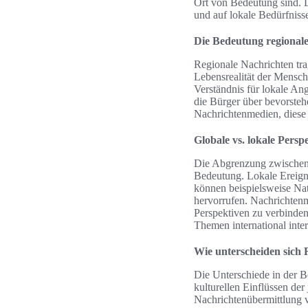
Ort von Bedeutung sind. Di
und auf lokale Bedürfniss
Die Bedeutung regional
Regionale Nachrichten tra
Lebensrealität der Mensche
Verständnis für lokale An
die Bürger über bevorsteh
Nachrichtenmedien, diese 
Globale vs. lokale Persp
Die Abgrenzung zwischen g
Bedeutung. Lokale Ereigni
können beispielsweise Nat
hervorrufen. Nachrichtenm
Perspektiven zu verbinden.
Themen international inter
Wie unterscheiden sich 
Die Unterschiede in der B
kulturellen Einflüssen der 
Nachrichtenübermittlung v