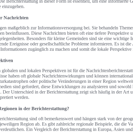
e Berichterstattung in dieser Form ist essentiell, um eine informierte
e einzugehen.
er Nachrichten
gen maßgeblich zur Informationsversorgung bei. Sie behandeln Themen,
n beeinflussen. Diese Nachrichten bieten oft eine tiefere Perspektive 
gelegenheiten. Besonders für kleine Gemeinden sind sie eine wichtige In
ende Ereignisse oder gesellschaftliche Probleme informieren. Es ist die
Informationen zugänglich zu machen und somit die lokale Perspektive 
ektiven
lobalen und lokalen Perspektiven ist für die Nachrichtenberichterstat
sse haben oft globale Nachrichtenwirkungen und können international
urkatastrophen oder politische Veränderungen in einer Region weltwei
edien sind gefordert, diese Entwicklungen zu analysieren und sowohl l
 Der Unterschied in der Berichterstattung zeigt sich häufig in der Art 
pretiert werden.
Regionen in der Berichterstattung?
erichterstattung sind oft bemerkenswert und hängen stark von der geo
jeweiligen Region ab. Es gibt zahlreiche regionale Beispiele, die die Va
erdeutlichen. Ein Vergleich der Berichterstattung in Europa, Asien un