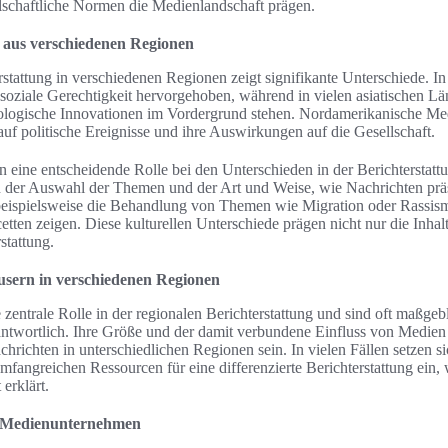
llschaftliche Normen die Medienlandschaft prägen.
n aus verschiedenen Regionen
rstattung in verschiedenen Regionen zeigt signifikante Unterschiede. I
iale Gerechtigkeit hervorgehoben, während in vielen asiatischen Län
ologische Innovationen im Vordergrund stehen. Nordamerikanische M
auf politische Ereignisse und ihre Auswirkungen auf die Gesellschaft.
len eine entscheidende Rolle bei den Unterschieden in der Berichtersta
 in der Auswahl der Themen und der Art und Weise, wie Nachrichten prä
 beispielsweise die Behandlung von Themen wie Migration oder Rassis
tten zeigen. Diese kulturellen Unterschiede prägen nicht nur die Inhal
stattung.
usern in verschiedenen Regionen
zentrale Rolle in der regionalen Berichterstattung und sind oft maßgebl
antwortlich. Ihre Größe und der damit verbundene Einfluss von Medien
ichten in unterschiedlichen Regionen sein. In vielen Fällen setzen s
angreichen Ressourcen für eine differenzierte Berichterstattung ein, 
erklärt.
n Medienunternehmen