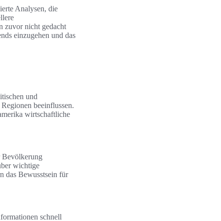
ierte Analysen, die
llere
n zuvor nicht gedacht
rends einzugehen und das
litischen und
 Regionen beeinflussen.
merika wirtschaftliche
er Bevölkerung
über wichtige
n das Bewusstsein für
nformationen schnell