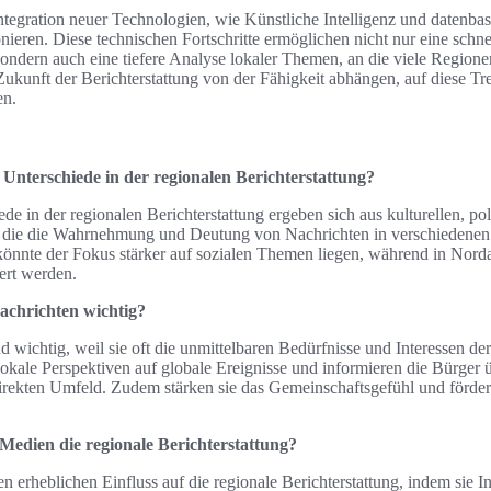
ntegration neuer Technologien, wie Künstliche Intelligenz und datenbas
onieren. Diese technischen Fortschritte ermöglichen nicht nur eine schne
sondern auch eine tiefere Analyse lokaler Themen, an die viele Regione
e Zukunft der Berichterstattung von der Fähigkeit abhängen, auf diese T
en.
 Unterschiede in der regionalen Berichterstattung?
de in der regionalen Berichterstattung ergeben sich aus kulturellen, po
n, die die Wahrnehmung und Deutung von Nachrichten in verschiedenen
könnte der Fokus stärker auf sozialen Themen liegen, während in Norda
ert werden.
achrichten wichtig?
d wichtig, weil sie oft die unmittelbaren Bedürfnisse und Interessen d
lokale Perspektiven auf globale Ereignisse und informieren die Bürger 
irekten Umfeld. Zudem stärken sie das Gemeinschaftsgefühl und förder
 Medien die regionale Berichterstattung?
 erheblichen Einfluss auf die regionale Berichterstattung, indem sie I