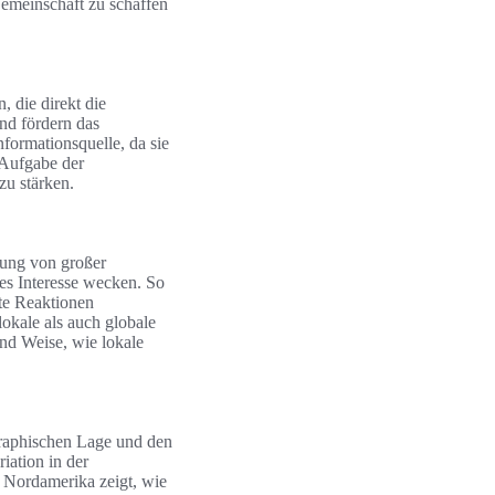
 Gemeinschaft zu schaffen
 die direkt die
und fördern das
formationsquelle, da sie
 Aufgabe der
zu stärken.
tung von großer
es Interesse wecken. So
te Reaktionen
okale als auch globale
und Weise, wie lokale
graphischen Lage und den
riation in der
d Nordamerika zeigt, wie