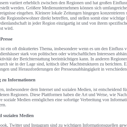
rn variiert erheblich zwischen den Regionen und hat großen Einfluss a
tgestellt werden. Größere Medienunternehmen können sich umfangreiche
Ereignisse eingehen. Kleinere lokale Zeitungen hingegen konzentrieren s
die Regionsbewohner direkt betreffen, und stellen somit eine wichtige 
dienlandschaft in jeder Region einzigartig ist und von ihrem spezifisch
st wird.
 Presse
ist ein oft diskutiertes Thema, insbesondere wenn es um den Einfluss 
ienhäuser stark von politischen oder wirtschaftlichen Interessen abhän
ivität der Berichterstattung beeinträchtigen kann. In anderen Regione
urch sie in der Lage sind, kritisch über Machtstrukturen zu berichten. E
ungen und Herausforderungen der Presseunabhängigkeit in verschieden
 zu Informationen
n, insbesondere dem Internet und sozialen Medien, ist entscheidend f
denen Regionen. Diese Plattformen haben die Art und Weise, wie Nachr
ere soziale Medien ermöglichen eine sofortige Verbreitung von Informat
ern.
nd sozialen Medien
ook, Twitter und Instagram sind zu wichtigen Informationsquellen ge