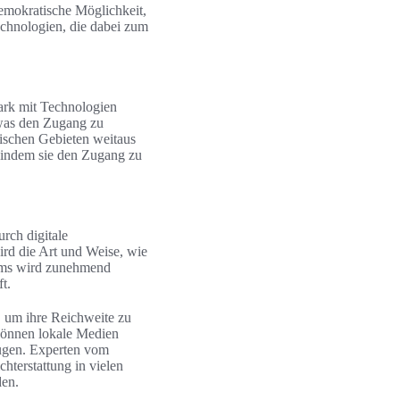
demokratische Möglichkeit,
echnologien, die dabei zum
tark mit Technologien
, was den Zugang zu
dtischen Gebieten weitaus
, indem sie den Zugang zu
urch digitale
ird die Art und Weise, wie
kums wird zunehmend
t.
, um ihre Reichweite zu
 können lokale Medien
ugen. Experten vom
hterstattung in vielen
den.