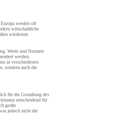
n Europa werden oft
dern wirtschaftliche
edien wiederum
ttung. Werte und Normen
sentiert werden,
mus in verschiedenen
te, sondern auch die
ich für die Gestaltung des
 können entscheidend für
ich große
was jedoch nicht die