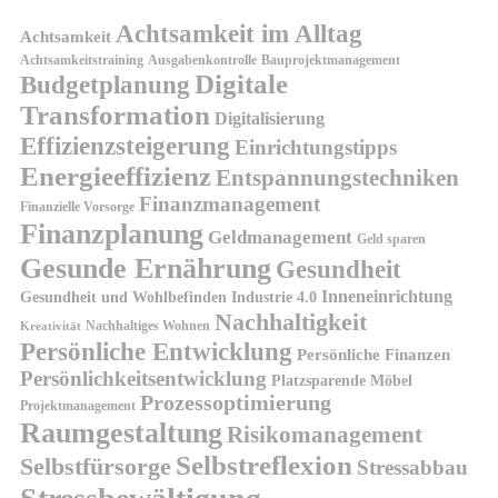
Achtsamkeit im Alltag
Achtsamkeit
Achtsamkeitstraining
Ausgabenkontrolle
Bauprojektmanagement
Digitale
Budgetplanung
Transformation
Digitalisierung
Effizienzsteigerung
Einrichtungstipps
Energieeffizienz
Entspannungstechniken
Finanzmanagement
Finanzielle Vorsorge
Finanzplanung
Geldmanagement
Geld sparen
Gesunde Ernährung
Gesundheit
Inneneinrichtung
Gesundheit und Wohlbefinden
Industrie 4.0
Nachhaltigkeit
Nachhaltiges Wohnen
Kreativität
Persönliche Entwicklung
Persönliche Finanzen
Persönlichkeitsentwicklung
Platzsparende Möbel
Prozessoptimierung
Projektmanagement
Raumgestaltung
Risikomanagement
Selbstreflexion
Selbstfürsorge
Stressabbau