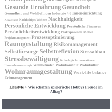
Geld sparen
Gesunde Ernährung
Gesundheit
Inneneinrichtung
Gesundheit und Wohlbefinden
Industrie 4.0
Nachhaltigkeit
Nachhaltiges Wohnen
Kreativität
Persönliche Entwicklung
Persönliche Finanzen
Persönlichkeitsentwicklung
Platzsparende Möbel
Prozessoptimierung
Projektmanagement
Raumgestaltung
Risikomanagement
Selbstreflexion
Selbstfürsorge
Stressabbau
Stressbewältigung
Technologische Innovationen
Wohnkomfort
Wohnkultur
Wohlbefinden
Unternehmensstrategie
Wohnraumgestaltung
Work-life balance
Zeitmanagement
Lifestyle
>
Wie schaffen spielerische Hobbys Freude im
Alltag?