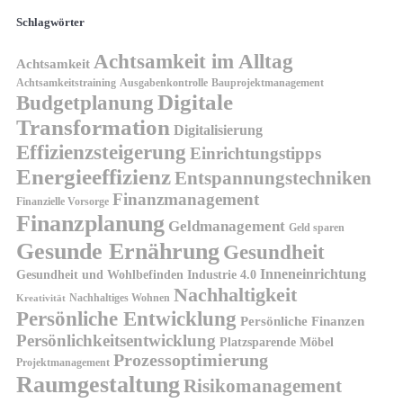
Schlagwörter
Achtsamkeit im Alltag
Achtsamkeit
Achtsamkeitstraining
Ausgabenkontrolle
Bauprojektmanagement
Digitale
Budgetplanung
Transformation
Digitalisierung
Effizienzsteigerung
Einrichtungstipps
Energieeffizienz
Entspannungstechniken
Finanzmanagement
Finanzielle Vorsorge
Finanzplanung
Geldmanagement
Geld sparen
Gesunde Ernährung
Gesundheit
Inneneinrichtung
Gesundheit und Wohlbefinden
Industrie 4.0
Nachhaltigkeit
Nachhaltiges Wohnen
Kreativität
Persönliche Entwicklung
Persönliche Finanzen
Persönlichkeitsentwicklung
Platzsparende Möbel
Prozessoptimierung
Projektmanagement
Raumgestaltung
Risikomanagement