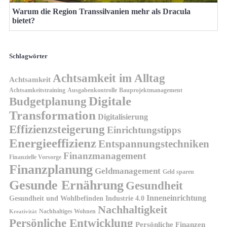
Warum die Region Transsilvanien mehr als Dracula
bietet?
Schlagwörter
Achtsamkeit im Alltag
Achtsamkeit
Achtsamkeitstraining
Ausgabenkontrolle
Bauprojektmanagement
Digitale
Budgetplanung
Transformation
Digitalisierung
Effizienzsteigerung
Einrichtungstipps
Energieeffizienz
Entspannungstechniken
Finanzmanagement
Finanzielle Vorsorge
Finanzplanung
Geldmanagement
Geld sparen
Gesunde Ernährung
Gesundheit
Inneneinrichtung
Gesundheit und Wohlbefinden
Industrie 4.0
Nachhaltigkeit
Nachhaltiges Wohnen
Kreativität
Persönliche Entwicklung
Persönliche Finanzen