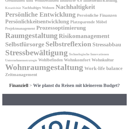
Inneneinrichtung
Gesundheit und Wohlbefinden
Industrie 4.0
Nachhaltigkeit
Nachhaltiges Wohnen
Kreativität
Persönliche Entwicklung
Persönliche Finanzen
Persönlichkeitsentwicklung
Platzsparende Möbel
Prozessoptimierung
Projektmanagement
Raumgestaltung
Risikomanagement
Selbstreflexion
Selbstfürsorge
Stressabbau
Stressbewältigung
Technologische Innovationen
Wohnkomfort
Wohnkultur
Wohlbefinden
Unternehmensstrategie
Wohnraumgestaltung
Work-life balance
Zeitmanagement
Finanziell
>
Wie planst du Reisen mit kleinerem Budget?