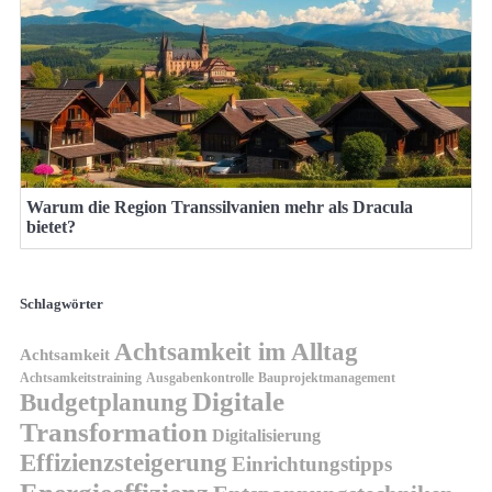
Warum die Region Transsilvanien mehr als Dracula
bietet?
Schlagwörter
Achtsamkeit im Alltag
Achtsamkeit
Achtsamkeitstraining
Ausgabenkontrolle
Bauprojektmanagement
Digitale
Budgetplanung
Transformation
Digitalisierung
Effizienzsteigerung
Einrichtungstipps