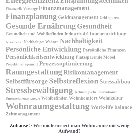
Energieeffizienz
Entspannungstechniken
Finanzmanagement
Finanzielle Vorsorge
Finanzplanung
Geldmanagement
Geld sparen
Gesunde Ernährung
Gesundheit
Inneneinrichtung
Gesundheit und Wohlbefinden
Industrie 4.0
Nachhaltigkeit
Nachhaltiges Wohnen
Kreativität
Persönliche Entwicklung
Persönliche Finanzen
Persönlichkeitsentwicklung
Platzsparende Möbel
Prozessoptimierung
Projektmanagement
Raumgestaltung
Risikomanagement
Selbstreflexion
Selbstfürsorge
Stressabbau
Stressbewältigung
Technologische Innovationen
Wohnkomfort
Wohnkultur
Wohlbefinden
Unternehmensstrategie
Wohnraumgestaltung
Work-life balance
Zeitmanagement
Zuhause
>
Wie modernisiert man Wohnräume mit wenig
Aufwand?