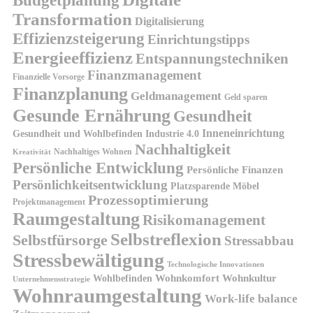
Transformation
Digitalisierung
Effizienzsteigerung
Einrichtungstipps
Energieeffizienz
Entspannungstechniken
Finanzmanagement
Finanzielle Vorsorge
Finanzplanung
Geldmanagement
Geld sparen
Gesunde Ernährung
Gesundheit
Inneneinrichtung
Gesundheit und Wohlbefinden
Industrie 4.0
Nachhaltigkeit
Nachhaltiges Wohnen
Kreativität
Persönliche Entwicklung
Persönliche Finanzen
Persönlichkeitsentwicklung
Platzsparende Möbel
Prozessoptimierung
Projektmanagement
Raumgestaltung
Risikomanagement
Selbstreflexion
Selbstfürsorge
Stressabbau
Stressbewältigung
Technologische Innovationen
Wohnkomfort
Wohnkultur
Wohlbefinden
Unternehmensstrategie
Wohnraumgestaltung
Work-life balance