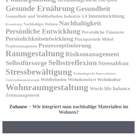
Geld sparen
Gesunde Ernährung
Gesundheit
Inneneinrichtung
Gesundheit und Wohlbefinden
Industrie 4.0
Nachhaltigkeit
Nachhaltiges Wohnen
Kreativität
Persönliche Entwicklung
Persönliche Finanzen
Persönlichkeitsentwicklung
Platzsparende Möbel
Prozessoptimierung
Projektmanagement
Raumgestaltung
Risikomanagement
Selbstreflexion
Selbstfürsorge
Stressabbau
Stressbewältigung
Technologische Innovationen
Wohnkomfort
Wohnkultur
Wohlbefinden
Unternehmensstrategie
Wohnraumgestaltung
Work-life balance
Zeitmanagement
Zuhause
>
Wie integriert man nachhaltige Materialien im
Wohnen?