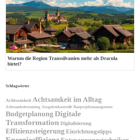
Warum die Region Transsilvanien mehr als Dracula
bietet?
Schlagwörter
Achtsamkeit im Alltag
Achtsamkeit
Achtsamkeitstraining
Ausgabenkontrolle
Bauprojektmanagement
Digitale
Budgetplanung
Transformation
Digitalisierung
Effizienzsteigerung
Einrichtungstipps
Energieeffizienz
Entspannungstechniken