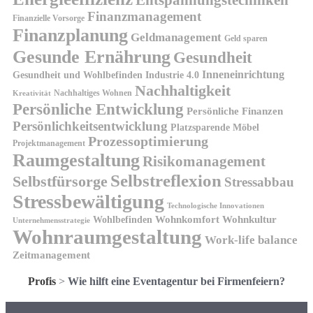
Finanzmanagement
Finanzielle Vorsorge
Finanzplanung
Geldmanagement
Geld sparen
Gesunde Ernährung
Gesundheit
Inneneinrichtung
Gesundheit und Wohlbefinden
Industrie 4.0
Nachhaltigkeit
Nachhaltiges Wohnen
Kreativität
Persönliche Entwicklung
Persönliche Finanzen
Persönlichkeitsentwicklung
Platzsparende Möbel
Prozessoptimierung
Projektmanagement
Raumgestaltung
Risikomanagement
Selbstreflexion
Selbstfürsorge
Stressabbau
Stressbewältigung
Technologische Innovationen
Wohnkomfort
Wohnkultur
Wohlbefinden
Unternehmensstrategie
Wohnraumgestaltung
Work-life balance
Zeitmanagement
Profis
>
Wie hilft eine Eventagentur bei Firmenfeiern?