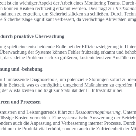
eit ist ein wichtiger Aspekt der Arbeit eines Monitoring Teams. Durch 
 können Risiken rechtzeitig erkannt werden. Dies trägt zur
Risikomin
nahmen zu ergreifen, um Sicherheitslücken zu schließen. Durch Techn
e Sicherheitslage signifikant verbessert, da verdächtige Aktivitäten u
nz durch proaktive Überwachung
g spielt eine entscheidende Rolle bei der Effizienzsteigerung in Unt
Überwachung der Systeme können Fehler frühzeitig erkannt und beho
, dass kleine Probleme sich zu größeren, kostenintensiven Ausfällen e
nnung und -behebung
uf umfassende Diagnosetools, um potenzielle Störungen sofort zu ident
oft in Echtzeit, was es ermöglicht, umgehend Maßnahmen zu ergreifen. D
der Ausfallzeiten und trägt zur Stabilität der IT-Infrastruktur bei.
rcen und Prozessen
mustern und Leistungstrends führt zur
Ressourcenoptimierung
. Unter
rflüssige Kosten vermeiden. Eine systematische Auswertung der Betrieb
sondern auch die Anpassung und Verbesserung interner Prozesse. Durch 
t nur die Produktivität erhöht, sondern auch die Zufriedenheit der Mit