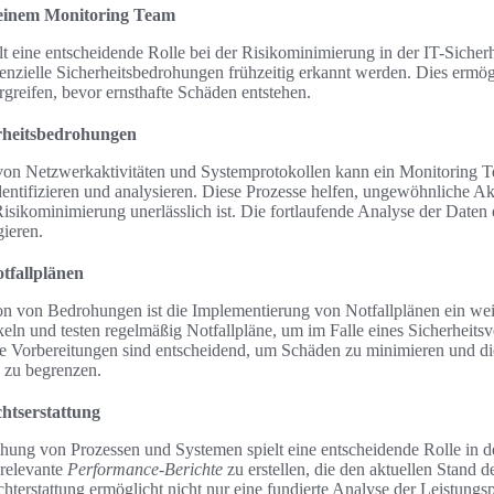
 einem Monitoring Team
t eine entscheidende Rolle bei der Risikominimierung in der IT-Sicherh
zielle Sicherheitsbedrohungen frühzeitig erkannt werden. Dies ermö
reifen, bevor ernsthafte Schäden entstehen.
erheitsbedrohungen
on Netzwerkaktivitäten und Systemprotokollen kann ein Monitoring 
entifizieren und analysieren. Diese Prozesse helfen, ungewöhnliche Ak
isikominimierung unerlässlich ist. Die fortlaufende Analyse der Daten e
gieren.
tfallplänen
ion von Bedrohungen ist die Implementierung von Notfallplänen ein weit
ln und testen regelmäßig Notfallpläne, um im Falle eines Sicherheitsvor
se Vorbereitungen sind entscheidend, um Schäden zu minimieren und d
 zu begrenzen.
htserstattung
ung von Prozessen und Systemen spielt eine entscheidende Rolle in d
 relevante
Performance-Berichte
zu erstellen, die den aktuellen Stand de
hterstattung ermöglicht nicht nur eine fundierte Analyse der Leistungs