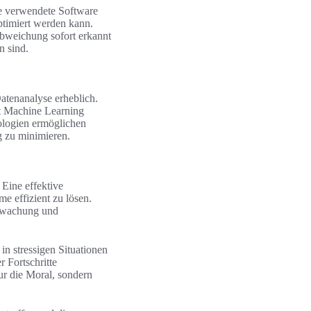
ie verwendete Software
timiert werden kann.
Abweichung sofort erkannt
n sind.
atenanalyse erheblich.
t Machine Learning
nologien ermöglichen
g zu minimieren.
 Eine effektive
e effizient zu lösen.
erwachung und
n stressigen Situationen
 Fortschritte
nur die Moral, sondern