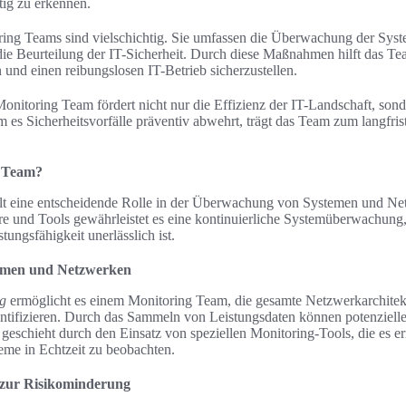
itig zu erkennen.
ing Teams sind vielschichtig. Sie umfassen die Überwachung der Syste
ie Beurteilung der IT-Sicherheit. Durch diese Maßnahmen hilft das T
 und einen reibungslosen IT-Betrieb sicherzustellen.
onitoring Team fördert nicht nur die Effizienz der IT-Landschaft, sond
es Sicherheitsvorfälle präventiv abwehrt, trägt das Team zum langfris
g Team?
lt eine entscheidende Rolle in der Überwachung von Systemen und N
re und Tools gewährleistet es eine kontinuierliche Systemüberwachung, 
tungsfähigkeit unerlässlich ist.
emen und Netzwerken
g
ermöglicht es einem Monitoring Team, die gesamte Netzwerkarchitekt
entifizieren. Durch das Sammeln von Leistungsdaten können potenziell
eschieht durch den Einsatz von speziellen Monitoring-Tools, die es e
teme in Echtzeit zu beobachten.
 zur Risikominderung