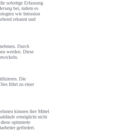
die sofortige Erfassung
derung
bei, indem es
ologien wie Intrusion
mgehend erkannt und
ernehmen. Durch
ben werden. Diese
ntwickeln.
ifizieren. Die
ies führt zu einer
nehmen können ihre Mittel
sabläufe ermöglicht nicht
diese optimierte
arbeiter gefördert.