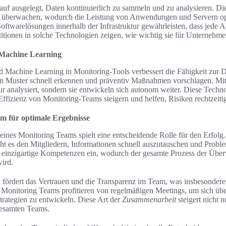
auf ausgelegt, Daten kontinuierlich zu sammeln und zu analysieren. D
n überwachen, wodurch die Leistung von Anwendungen und Servern op
Softwarelösungen innerhalb der Infrastruktur gewährleisten, dass jede 
titionen in solche Technologien zeigen, wie wichtig sie für Unternehme
 Machine Learning
d Machine Learning in Monitoring-Tools verbessert die Fähigkeit zur D
ann Muster schnell erkennen und präventiv Maßnahmen vorschlagen. Mi
nur analysiert, sondern sie entwickeln sich autonom weiter. Diese Tech
Effizienz von Monitoring-Teams steigern und helfen, Risiken rechtzeiti
 für optimale Ergebnisse
eines Monitoring Teams spielt eine entscheidende Rolle für den Erfolg.
t es den Mitgliedern, Informationen schnell auszutauschen und Problem
t einzigartige Kompetenzen ein, wodurch der gesamte Prozess der Üb
ird.
ördert das Vertrauen und die Transparenz im Team, was insbesondere i
 Monitoring Teams profitieren von regelmäßigen Meetings, um sich über
rategien zu entwickeln. Diese Art der
Zusammenarbeit
steigert nicht 
 gesamten Teams.