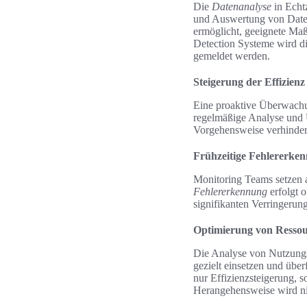
Die
Datenanalyse
in Echtz
und Auswertung von Daten
ermöglicht, geeignete Maß
Detection Systeme wird di
gemeldet werden.
Steigerung der Effizie
Eine proaktive Überwachun
regelmäßige Analyse und 
Vorgehensweise verhindert
Frühzeitige Fehlererke
Monitoring Teams setzen a
Fehlererkennung
erfolgt 
signifikanten Verringerung 
Optimierung von Ressou
Die Analyse von Nutzungs
gezielt einsetzen und übe
nur Effizienzsteigerung, 
Herangehensweise wird nich