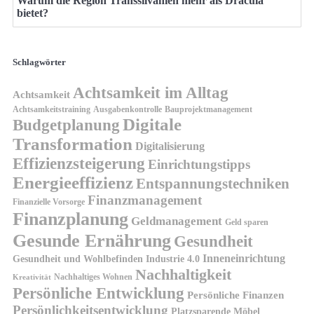
Warum die Region Transsilvanien mehr als Dracula
bietet?
Schlagwörter
Achtsamkeit im Alltag
Achtsamkeit
Achtsamkeitstraining
Ausgabenkontrolle
Bauprojektmanagement
Digitale
Budgetplanung
Transformation
Digitalisierung
Effizienzsteigerung
Einrichtungstipps
Energieeffizienz
Entspannungstechniken
Finanzmanagement
Finanzielle Vorsorge
Finanzplanung
Geldmanagement
Geld sparen
Gesunde Ernährung
Gesundheit
Inneneinrichtung
Gesundheit und Wohlbefinden
Industrie 4.0
Nachhaltigkeit
Nachhaltiges Wohnen
Kreativität
Persönliche Entwicklung
Persönliche Finanzen
Persönlichkeitsentwicklung
Platzsparende Möbel