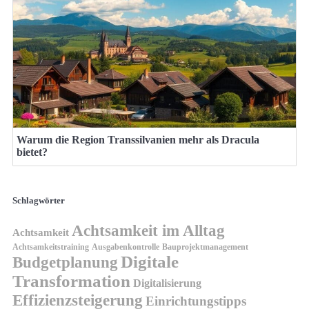
Warum die Region Transsilvanien mehr als Dracula
bietet?
Schlagwörter
Achtsamkeit im Alltag
Achtsamkeit
Achtsamkeitstraining
Ausgabenkontrolle
Bauprojektmanagement
Digitale
Budgetplanung
Transformation
Digitalisierung
Effizienzsteigerung
Einrichtungstipps