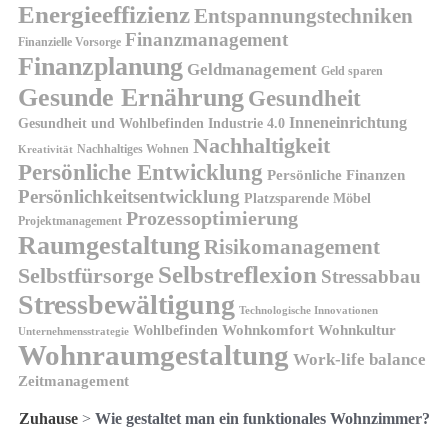
Energieeffizienz
Entspannungstechniken
Finanzmanagement
Finanzielle Vorsorge
Finanzplanung
Geldmanagement
Geld sparen
Gesunde Ernährung
Gesundheit
Inneneinrichtung
Gesundheit und Wohlbefinden
Industrie 4.0
Nachhaltigkeit
Nachhaltiges Wohnen
Kreativität
Persönliche Entwicklung
Persönliche Finanzen
Persönlichkeitsentwicklung
Platzsparende Möbel
Prozessoptimierung
Projektmanagement
Raumgestaltung
Risikomanagement
Selbstreflexion
Selbstfürsorge
Stressabbau
Stressbewältigung
Technologische Innovationen
Wohnkomfort
Wohnkultur
Wohlbefinden
Unternehmensstrategie
Wohnraumgestaltung
Work-life balance
Zeitmanagement
Zuhause
>
Wie gestaltet man ein funktionales Wohnzimmer?