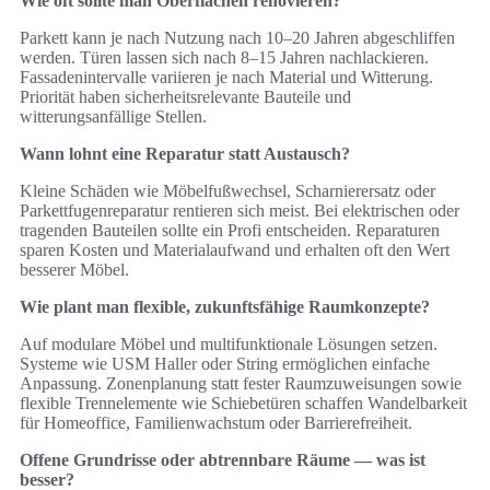
Wie oft sollte man Oberflächen renovieren?
Parkett kann je nach Nutzung nach 10–20 Jahren abgeschliffen
werden. Türen lassen sich nach 8–15 Jahren nachlackieren.
Fassadenintervalle variieren je nach Material und Witterung.
Priorität haben sicherheitsrelevante Bauteile und
witterungsanfällige Stellen.
Wann lohnt eine Reparatur statt Austausch?
Kleine Schäden wie Möbelfußwechsel, Scharnierersatz oder
Parkettfugenreparatur rentieren sich meist. Bei elektrischen oder
tragenden Bauteilen sollte ein Profi entscheiden. Reparaturen
sparen Kosten und Materialaufwand und erhalten oft den Wert
besserer Möbel.
Wie plant man flexible, zukunftsfähige Raumkonzepte?
Auf modulare Möbel und multifunktionale Lösungen setzen.
Systeme wie USM Haller oder String ermöglichen einfache
Anpassung. Zonenplanung statt fester Raumzuweisungen sowie
flexible Trennelemente wie Schiebetüren schaffen Wandelbarkeit
für Homeoffice, Familienwachstum oder Barrierefreiheit.
Offene Grundrisse oder abtrennbare Räume — was ist
besser?