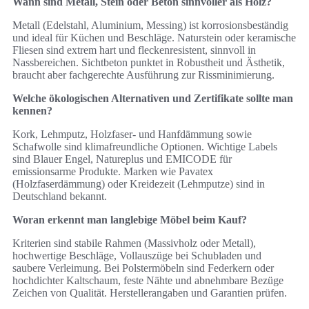
Wann sind Metall, Stein oder Beton sinnvoller als Holz?
Metall (Edelstahl, Aluminium, Messing) ist korrosionsbeständig
und ideal für Küchen und Beschläge. Naturstein oder keramische
Fliesen sind extrem hart und fleckenresistent, sinnvoll in
Nassbereichen. Sichtbeton punktet in Robustheit und Ästhetik,
braucht aber fachgerechte Ausführung zur Rissminimierung.
Welche ökologischen Alternativen und Zertifikate sollte man
kennen?
Kork, Lehmputz, Holzfaser- und Hanfdämmung sowie
Schafwolle sind klimafreundliche Optionen. Wichtige Labels
sind Blauer Engel, Natureplus und EMICODE für
emissionsarme Produkte. Marken wie Pavatex
(Holzfaserdämmung) oder Kreidezeit (Lehmputze) sind in
Deutschland bekannt.
Woran erkennt man langlebige Möbel beim Kauf?
Kriterien sind stabile Rahmen (Massivholz oder Metall),
hochwertige Beschläge, Vollauszüge bei Schubladen und
saubere Verleimung. Bei Polstermöbeln sind Federkern oder
hochdichter Kaltschaum, feste Nähte und abnehmbare Bezüge
Zeichen von Qualität. Herstellerangaben und Garantien prüfen.