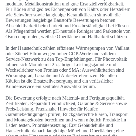
modulare Metallkonstruktion und gute Ersatzteilverfügbarkeit.
Für Böden sind geöltes Eichenparkett von Kährs oder Herstellern
wie Schwörer sowie langlebige Keramikfliesen sinnvoll; die
Bewertungen langlebige Baustoffe Bewertungen betonen
Abschleifbarkeit beim Parkett und Frostbeständigkeit bei Fliesen.
Als Pflegemittel werden pH-neutrale Reiniger und Parkettöle von
Osmo empfohlen, weil sie Oberfläche und Haltbarkeit schützen.
In der Haustechnik zählen effiziente Wärmepumpen von Vaillant
oder Stiebel Eltron wegen hoher COP-Werte und solidem
Service-Netzwerk zu den Top-Empfehlungen. Für Photovoltaik
lohnen sich Module mit 25-jähriger Leistungsgarantie und
Wechselrichter von Fronius oder SMA; Auswahlkriterien sind
Wirkungsgrad, Garantie und Anbieterreferenzen. Bei allen
Käufen ist die Ersatzteilversorgung und ein verlässlicher
Kundenservice ein zentrales Auswahlkriterium.
Die Bewertung erfolgte nach Material- und Fertigungsqualität,
Zertifikaten, Reparaturfreundlichkeit, Garantie & Service sowie
Preis-Leistung. Praxisnahe Hinweise für Käufer:
Garantiebedingungen prüfen, Rückgaberechte klären, Transport-
und Montagekosten berechnen und wenn möglich Produkte im
Laden testen. Prioritätensetzung: Erst Gebäudehülle und
Haustechnik, danach langlebige Möbel und Oberflächen; eine