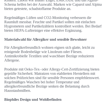
Risiken. Labels wie Blauer Engel, EMICODE und das AgBB-
Schema helfen bei der Auswahl. Marken wie Caparol und Alpina
bieten getestete, schadstoffarme Produkte an.
Regelmäßiges Lüften und CO2-Monitoring verbessern die
Raumluft messbar. Feuchte und Partikel sollten mit einfachen
Hygrometern und Partikelzählern kontrolliert werden. Bei Bedarf
bieten HEPA-Luftreiniger eine effektive Ergänzung.
Materialwahl für Allergiker und sensible Bewohner
Für Allergikerfreundlich wohnen eignen sich glatte, leicht zu
reinigende Bodenbeläge wie Linoleum oder Fliesen.
Antimikrobielle Textilien und waschbare Bezüge reduzieren
Allergene.
Produkte mit Oeko-Tex- oder Allergy-Cert-Zertifizierung bieten
geprüfte Sicherheit. Matratzen von etablierten Herstellern mit
solchen Prüfzeichen sind für sensible Personen empfehlenswert.
Regelmäßiges Waschen bei hoher Temperatur und
allergikerfreundliche Bezüge senken die Belastung durch
Hausstaubmilben.
Biophiles Design und Wohlbefinden