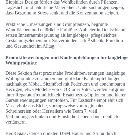
Biophiles Design fördert das Wohlbefinden durch Pflanzen,
Tageslicht und natürliche Materialien. Untersuchungen zeigen,
dass Begrünung Stress senkt und die Konzentration steigert.
Praktische Umsetzungen sind Grünpflanzen, begrünte
Wandflächen und natürliche Farbtöne. Anbieter in Deutschland
setzen Innenraumbegrünung als langlebiges, pflegeleichtes
Gestaltungselement um. So verbinden sich Ästhetik, Funktion
und Gesundheit im Alltag.
Produktbewertungen und Kaufempfehlungen für langlebige
Wohnprodukte
Diese Sektion fasst praxisnahe Produktbewertungen langlebige
Wohnprodukte zusammen und gibt klare Kaufempfehlungen
nachhaltige Möbel. Sitzmöbel mit Federkern und abnehmbaren
Bezügen, etwa Modelle von COR oder Vitra, werden aufgrund
ihrer Reparaturfreundlichkeit, Ersatzbezug-Optionen und klarer
Garantiebedingungen empfohlen. Für Esstische empfiehlt sich
Massivholz aus Eiche, vorzugsweise von regionalen
Schreinereien oder Herstellern wie Team 7, weil
Verbindungstechniken und Finish die Lebensdauer deutlich
verlängern.
Bei Regalsystemen punkten USM Haller und String durch