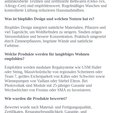
antimikrobielle Textilien und zertifizierte Bettwaren (Oeko-Tex,
Allergy-Cert) sind empfehlenswert. Regelmäßiges Waschen und
kontrollierte Lüftung reduzieren Hausstaubmilben.
Was ist biophiles Design und welchen Nutzen hat es?
Biophiles Design integriert natürliche Materialien, Pflanzen und
viel Tageslicht, um Wohlbefinden zu steigern. Studien zeigen
Stressreduktion und bessere Konzentration. Praktisch umgesetzt
durch Zimmerpflanzen, begrünte Wände und natürliche
Farbtöne.
Welche Produkte werden für langlebiges Wohnen
empfohlen?
Empfohlen werden modulare Regalsysteme wie USM Haller
oder String, Massivholztische von regionalen Schreinern oder
Team 7, geöltes Eichenparkett von Kährs oder Schwörer sowie
Wärmepumpen von Vaillant oder Stiebel Eltron. Bei
Photovoltaik sind Module mit 25-jähriger Garantie und
Wechselrichter von Fronius oder SMA zu favorisieren.
Wie wurden die Produkte bewertet?
Bewertet wurde nach Material- und Fertigungsqualität,
Zertifikaten, Reparaturfreundlichkeit, Garantie- und