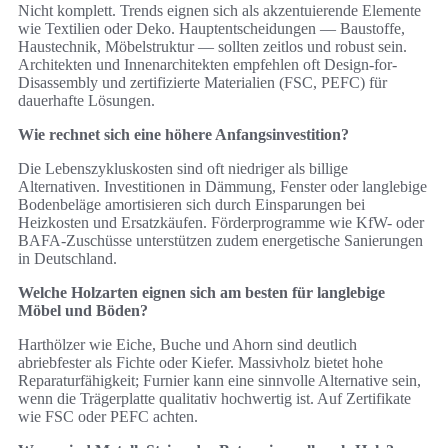
Nicht komplett. Trends eignen sich als akzentuierende Elemente
wie Textilien oder Deko. Hauptentscheidungen — Baustoffe,
Haustechnik, Möbelstruktur — sollten zeitlos und robust sein.
Architekten und Innenarchitekten empfehlen oft Design-for-
Disassembly und zertifizierte Materialien (FSC, PEFC) für
dauerhafte Lösungen.
Wie rechnet sich eine höhere Anfangsinvestition?
Die Lebenszykluskosten sind oft niedriger als billige
Alternativen. Investitionen in Dämmung, Fenster oder langlebige
Bodenbeläge amortisieren sich durch Einsparungen bei
Heizkosten und Ersatzkäufen. Förderprogramme wie KfW- oder
BAFA-Zuschüsse unterstützen zudem energetische Sanierungen
in Deutschland.
Welche Holzarten eignen sich am besten für langlebige
Möbel und Böden?
Harthölzer wie Eiche, Buche und Ahorn sind deutlich
abriebfester als Fichte oder Kiefer. Massivholz bietet hohe
Reparaturfähigkeit; Furnier kann eine sinnvolle Alternative sein,
wenn die Trägerplatte qualitativ hochwertig ist. Auf Zertifikate
wie FSC oder PEFC achten.