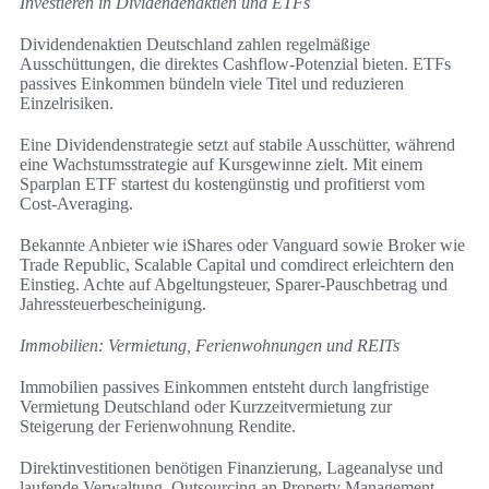
Investieren in Dividendenaktien und ETFs
Dividendenaktien Deutschland zahlen regelmäßige
Ausschüttungen, die direktes Cashflow-Potenzial bieten. ETFs
passives Einkommen bündeln viele Titel und reduzieren
Einzelrisiken.
Eine Dividendenstrategie setzt auf stabile Ausschütter, während
eine Wachstumsstrategie auf Kursgewinne zielt. Mit einem
Sparplan ETF startest du kostengünstig und profitierst vom
Cost‑Averaging.
Bekannte Anbieter wie iShares oder Vanguard sowie Broker wie
Trade Republic, Scalable Capital und comdirect erleichtern den
Einstieg. Achte auf Abgeltungsteuer, Sparer‑Pauschbetrag und
Jahressteuerbescheinigung.
Immobilien: Vermietung, Ferienwohnungen und REITs
Immobilien passives Einkommen entsteht durch langfristige
Vermietung Deutschland oder Kurzzeitvermietung zur
Steigerung der Ferienwohnung Rendite.
Direktinvestitionen benötigen Finanzierung, Lageanalyse und
laufende Verwaltung. Outsourcing an Property Management