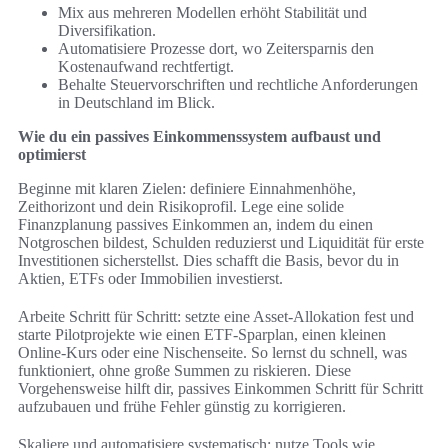
Mix aus mehreren Modellen erhöht Stabilität und
Diversifikation.
Automatisiere Prozesse dort, wo Zeitersparnis den
Kostenaufwand rechtfertigt.
Behalte Steuervorschriften und rechtliche Anforderungen
in Deutschland im Blick.
Wie du ein passives Einkommenssystem aufbaust und
optimierst
Beginne mit klaren Zielen: definiere Einnahmenhöhe,
Zeithorizont und dein Risikoprofil. Lege eine solide
Finanzplanung passives Einkommen an, indem du einen
Notgroschen bildest, Schulden reduzierst und Liquidität für erste
Investitionen sicherstellst. Dies schafft die Basis, bevor du in
Aktien, ETFs oder Immobilien investierst.
Arbeite Schritt für Schritt: setzte eine Asset‑Allokation fest und
starte Pilotprojekte wie einen ETF‑Sparplan, einen kleinen
Online‑Kurs oder eine Nischenseite. So lernst du schnell, was
funktioniert, ohne große Summen zu riskieren. Diese
Vorgehensweise hilft dir, passives Einkommen Schritt für Schritt
aufzubauen und frühe Fehler günstig zu korrigieren.
Skaliere und automatisiere systematisch: nutze Tools wie