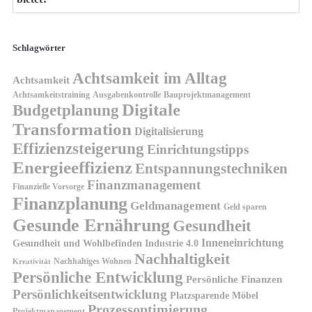
Schlagwörter
Achtsamkeit im Alltag
Achtsamkeit
Achtsamkeitstraining
Ausgabenkontrolle
Bauprojektmanagement
Digitale
Budgetplanung
Transformation
Digitalisierung
Effizienzsteigerung
Einrichtungstipps
Energieeffizienz
Entspannungstechniken
Finanzmanagement
Finanzielle Vorsorge
Finanzplanung
Geldmanagement
Geld sparen
Gesunde Ernährung
Gesundheit
Inneneinrichtung
Gesundheit und Wohlbefinden
Industrie 4.0
Nachhaltigkeit
Nachhaltiges Wohnen
Kreativität
Persönliche Entwicklung
Persönliche Finanzen
Persönlichkeitsentwicklung
Platzsparende Möbel
Prozessoptimierung
Projektmanagement