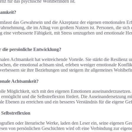
nz für das psychische Wohlbefinden ist.
samkeit?
mfasst das Gewahrsein und die Akzeptanz der eigenen emotionalen Erf
wahrnehmung, die im Alltag von großem Nutzen ist. Personen, die sich 
ig eine verbesserte Fähigkeit, mit Stress umzugehen und emotionale H
ür die persönliche Entwicklung?
len Achtsamkeit hat weitreichende Vorteile. Sie stärkt die Resilienz u
hen, die emotional achtsam sind, erleben weniger emotionale Konflik
erbessern sie ihre Beziehungen und steigern ihr allgemeines Wohlbefi
ionale Achtsamkeit?
olle Möglichkeit, sich mit den eigenen Emotionen auseinanderzusetzen. 
n ermöglicht und die Selbstreflexion fördert. Die Auseinandersetzung m
nale Ebenen zu erreichen und ein besseres Verständnis für die eigene Ge
 Selbstreflexion
iografien oder literarische Werke, laden den Leser ein, seine eigenen 
esen von persönlichen Geschichten wird oft eine Verbindung zur eigene