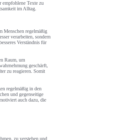
r empfohlene Texte zu
tsamkeit im Alltag.
dem Menschen regelmäßig
sser verarbeiten, sondern
 besseres Verständnis für
ten Raum, um
twahrnehmung geschärft,
ter zu reagieren. Somit
gen regelmäßig in den
chen und gegenseitige
motiviert auch dazu, die
ehmen, zu verstehen und