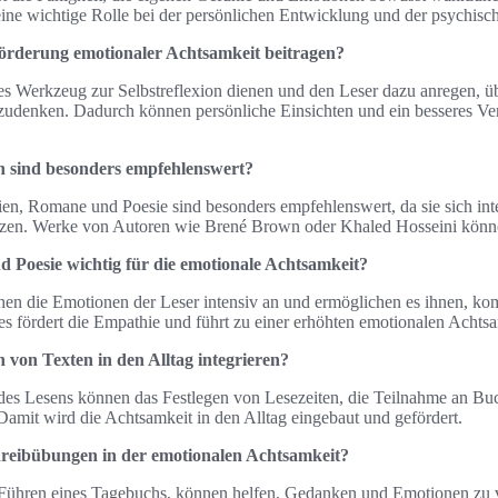
t eine wichtige Rolle bei der persönlichen Entwicklung und der psychis
örderung emotionaler Achtsamkeit beitragen?
es Werkzeug zur Selbstreflexion dienen und den Leser dazu anregen, üb
zudenken. Dadurch können persönliche Einsichten und ein besseres Ver
.
n sind besonders empfehlenswert?
fien, Romane und Poesie sind besonders empfehlenswert, da sie sich in
zen. Werke von Autoren wie Brené Brown oder Khaled Hosseini können
Poesie wichtig für die emotionale Achtsamkeit?
en die Emotionen der Leser intensiv an und ermöglichen es ihnen, ko
s fördert die Empathie und führt zu einer erhöhten emotionalen Achtsa
von Texten in den Alltag integrieren?
n des Lesens können das Festlegen von Lesezeiten, die Teilnahme an Buc
Damit wird die Achtsamkeit in den Alltag eingebaut und gefördert.
hreibübungen in der emotionalen Achtsamkeit?
Führen eines Tagebuchs, können helfen, Gedanken und Emotionen zu v