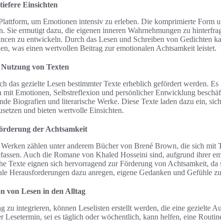
tiefere Einsichten
e Plattform, um Emotionen intensiv zu erleben. Die komprimierte Form 
n. Sie ermutigt dazu, die eigenen inneren Wahrnehmungen zu hinterfr
uancen zu entwickeln. Durch das Lesen und Schreiben von Gedichten k
n, was einen wertvollen Beitrag zur emotionalen Achtsamkeit leistet.
e Nutzung von Texten
h das gezielte Lesen bestimmter Texte erheblich gefördert werden. Es g
h mit Emotionen, Selbstreflexion und persönlicher Entwicklung beschä
de Biografien und literarische Werke. Diese Texte laden dazu ein, sich
setzen und bieten wertvolle Einsichten.
örderung der Achtsamkeit
 Werken zählen unter anderem Bücher von Brené Brown, die sich mit
efassen. Auch die Romane von Khaled Hosseini sind, aufgrund ihrer emo
he Texte eignen sich hervorragend zur Förderung von Achtsamkeit, da 
le Herausforderungen dazu anregen, eigene Gedanken und Gefühle zu r
on von Lesen in den Alltag
g zu integrieren, können Leselisten erstellt werden, die eine gezielte 
r Lesetermin, sei es täglich oder wöchentlich, kann helfen, eine Routin