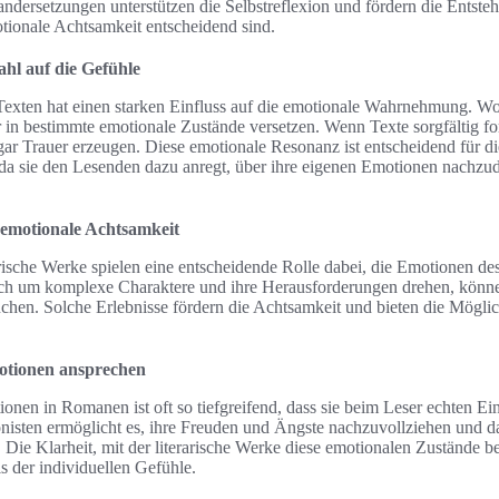
nandersetzungen unterstützen die Selbstreflexion und fördern die Entst
otionale Achtsamkeit entscheidend sind.
hl auf die Gefühle
 Texten hat einen starken Einfluss auf die emotionale Wahrnehmung. W
r in bestimmte emotionale Zustände versetzen. Wenn Texte sorgfältig fo
ar Trauer erzeugen. Diese emotionale Resonanz ist entscheidend für 
 da sie den Lesenden dazu anregt, über ihre eigenen Emotionen nachzu
 emotionale Achtsamkeit
ische Werke spielen eine entscheidende Rolle dabei, die Emotionen de
ch um komplexe Charaktere und ihre Herausforderungen drehen, können
chen. Solche Erlebnisse fördern die Achtsamkeit und bieten die Möglic
tionen ansprechen
onen in Romanen ist oft so tiefgreifend, dass sie beim Leser echten Ei
isten ermöglicht es, ihre Freuden und Ängste nachzuvollziehen und d
 Die Klarheit, mit der literarische Werke diese emotionalen Zustände be
s der individuellen Gefühle.