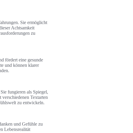
ahrungen. Sie ermöglicht
dieser Achtsamkeit
erausforderungen zu
nd fördert eine gesunde
te und können klarer
nden.
Sie fungieren als Spiegel,
it verschiedenen Textarten
fühlswelt zu entwickeln.
Gedanken und Gefühle zu
n Lebensrealität