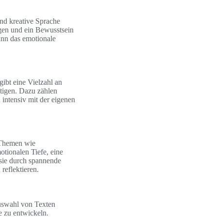
und kreative Sprache
agen und ein Bewusstsein
ann das emotionale
ibt eine Vielzahl an
ftigen. Dazu zählen
 intensiv mit der eigenen
 Themen wie
tionalen Tiefe, eine
sie durch spannende
eflektieren.
Auswahl von Texten
e zu entwickeln.