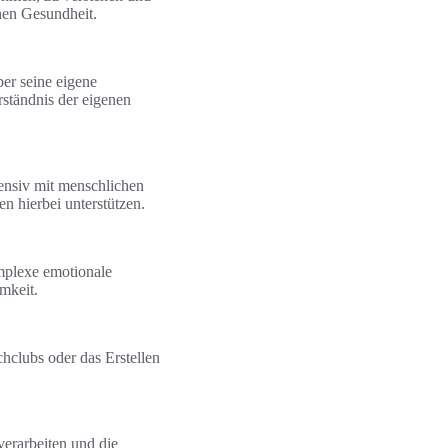
chen Gesundheit.
er seine eigene
ständnis der eigenen
tensiv mit menschlichen
 hierbei unterstützen.
mplexe emotionale
mkeit.
hclubs oder das Erstellen
erarbeiten und die