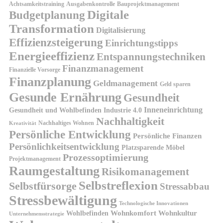
Achtsamkeitstraining
Ausgabenkontrolle
Bauprojektmanagement
Digitale
Budgetplanung
Transformation
Digitalisierung
Effizienzsteigerung
Einrichtungstipps
Energieeffizienz
Entspannungstechniken
Finanzmanagement
Finanzielle Vorsorge
Finanzplanung
Geldmanagement
Geld sparen
Gesunde Ernährung
Gesundheit
Inneneinrichtung
Gesundheit und Wohlbefinden
Industrie 4.0
Nachhaltigkeit
Nachhaltiges Wohnen
Kreativität
Persönliche Entwicklung
Persönliche Finanzen
Persönlichkeitsentwicklung
Platzsparende Möbel
Prozessoptimierung
Projektmanagement
Raumgestaltung
Risikomanagement
Selbstreflexion
Selbstfürsorge
Stressabbau
Stressbewältigung
Technologische Innovationen
Wohnkomfort
Wohnkultur
Wohlbefinden
Unternehmensstrategie