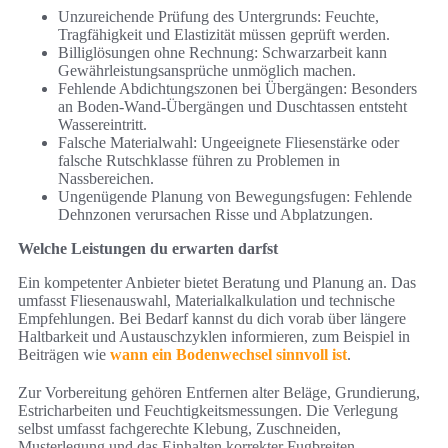
Unzureichende Prüfung des Untergrunds: Feuchte,
Tragfähigkeit und Elastizität müssen geprüft werden.
Billiglösungen ohne Rechnung: Schwarzarbeit kann
Gewährleistungsansprüche unmöglich machen.
Fehlende Abdichtungszonen bei Übergängen: Besonders
an Boden-Wand-Übergängen und Duschtassen entsteht
Wassereintritt.
Falsche Materialwahl: Ungeeignete Fliesenstärke oder
falsche Rutschklasse führen zu Problemen in
Nassbereichen.
Ungenügende Planung von Bewegungsfugen: Fehlende
Dehnzonen verursachen Risse und Abplatzungen.
Welche Leistungen du erwarten darfst
Ein kompetenter Anbieter bietet Beratung und Planung an. Das
umfasst Fliesenauswahl, Materialkalkulation und technische
Empfehlungen. Bei Bedarf kannst du dich vorab über längere
Haltbarkeit und Austauschzyklen informieren, zum Beispiel in
Beiträgen wie
wann ein Bodenwechsel sinnvoll ist
.
Zur Vorbereitung gehören Entfernen alter Beläge, Grundierung,
Estricharbeiten und Feuchtigkeitsmessungen. Die Verlegung
selbst umfasst fachgerechte Klebung, Zuschneiden,
Musterlegung und das Einhalten korrekter Fugbreiten.