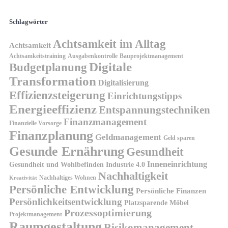
Schlagwörter
Achtsamkeit im Alltag
Achtsamkeit
Achtsamkeitstraining
Ausgabenkontrolle
Bauprojektmanagement
Digitale
Budgetplanung
Transformation
Digitalisierung
Effizienzsteigerung
Einrichtungstipps
Energieeffizienz
Entspannungstechniken
Finanzmanagement
Finanzielle Vorsorge
Finanzplanung
Geldmanagement
Geld sparen
Gesunde Ernährung
Gesundheit
Inneneinrichtung
Gesundheit und Wohlbefinden
Industrie 4.0
Nachhaltigkeit
Nachhaltiges Wohnen
Kreativität
Persönliche Entwicklung
Persönliche Finanzen
Persönlichkeitsentwicklung
Platzsparende Möbel
Prozessoptimierung
Projektmanagement
Raumgestaltung
Risikomanagement