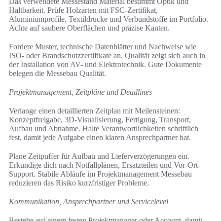
Das verwendete Messestand Material bestimmt Optik und
Haltbarkeit. Prüfe Holzarten mit FSC-Zertifikat,
Aluminiumprofile, Textildrucke und Verbundstoffe im Portfolio.
Achte auf saubere Oberflächen und präzise Kanten.
Fordere Muster, technische Datenblätter und Nachweise wie
ISO- oder Brandschutzzertifikate an. Qualität zeigt sich auch in
der Installation von AV- und Elektrotechnik. Gute Dokumente
belegen die Messebau Qualität.
Projektmanagement, Zeitpläne und Deadlines
Verlange einen detaillierten Zeitplan mit Meilensteinen:
Konzeptfreigabe, 3D-Visualisierung, Fertigung, Transport,
Aufbau und Abnahme. Halte Verantwortlichkeiten schriftlich
fest, damit jede Aufgabe einen klaren Ansprechpartner hat.
Plane Zeitpuffer für Aufbau und Lieferverzögerungen ein.
Erkundige dich nach Notfallplänen, Ersatzteilen und Vor-Ort-
Support. Stabile Abläufe im Projektmanagement Messebau
reduzieren das Risiko kurzfristiger Probleme.
Kommunikation, Ansprechpartner und Servicelevel
Bestehe auf einem festen Projektmanager oder Account, damit