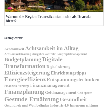
Warum die Region Transsilvanien mehr als Dracula
bietet?
Schlagwörter
Achtsamkeit im Alltag
Achtsamkeit
Achtsamkeitstraining
Ausgabenkontrolle
Bauprojektmanagement
Digitale
Budgetplanung
Transformation
Digitalisierung
Effizienzsteigerung
Einrichtungstipps
Energieeffizienz
Entspannungstechniken
Finanzmanagement
Finanzielle Vorsorge
Finanzplanung
Geldmanagement
Geld sparen
Gesunde Ernährung
Gesundheit
Inneneinrichtung
Gesundheit und Wohlbefinden
Industrie 4.0