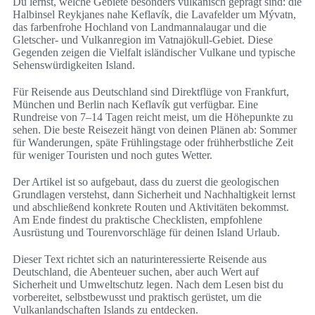
Du lernst, welche Gebiete besonders vulkanisch geprägt sind: die
Halbinsel Reykjanes nahe Keflavík, die Lavafelder um Mývatn,
das farbenfrohe Hochland von Landmannalaugar und die
Gletscher- und Vulkanregion im Vatnajökull-Gebiet. Diese
Gegenden zeigen die Vielfalt isländischer Vulkane und typische
Sehenswürdigkeiten Island.
Für Reisende aus Deutschland sind Direktflüge von Frankfurt,
München und Berlin nach Keflavík gut verfügbar. Eine
Rundreise von 7–14 Tagen reicht meist, um die Höhepunkte zu
sehen. Die beste Reisezeit hängt von deinen Plänen ab: Sommer
für Wanderungen, späte Frühlingstage oder frühherbstliche Zeit
für weniger Touristen und noch gutes Wetter.
Der Artikel ist so aufgebaut, dass du zuerst die geologischen
Grundlagen verstehst, dann Sicherheit und Nachhaltigkeit lernst
und abschließend konkrete Routen und Aktivitäten bekommst.
Am Ende findest du praktische Checklisten, empfohlene
Ausrüstung und Tourenvorschläge für deinen Island Urlaub.
Dieser Text richtet sich an naturinteressierte Reisende aus
Deutschland, die Abenteuer suchen, aber auch Wert auf
Sicherheit und Umweltschutz legen. Nach dem Lesen bist du
vorbereitet, selbstbewusst und praktisch gerüstet, um die
Vulkanlandschaften Islands zu entdecken.