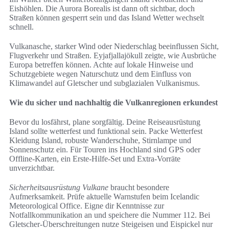
Eishöhlen. Die Aurora Borealis ist dann oft sichtbar, doch
Straßen können gesperrt sein und das Island Wetter wechselt
schnell.
Vulkanasche, starker Wind oder Niederschlag beeinflussen Sicht,
Flugverkehr und Straßen. Eyjafjallajökull zeigte, wie Ausbrüche
Europa betreffen können. Achte auf lokale Hinweise und
Schutzgebiete wegen Naturschutz und dem Einfluss von
Klimawandel auf Gletscher und subglazialen Vulkanismus.
Wie du sicher und nachhaltig die Vulkanregionen erkundest
Bevor du losfährst, plane sorgfältig. Deine Reiseausrüstung
Island sollte wetterfest und funktional sein. Packe Wetterfest
Kleidung Island, robuste Wanderschuhe, Stirnlampe und
Sonnenschutz ein. Für Touren ins Hochland sind GPS oder
Offline-Karten, ein Erste-Hilfe-Set und Extra-Vorräte
unverzichtbar.
Sicherheitsausrüstung Vulkane
braucht besondere
Aufmerksamkeit. Prüfe aktuelle Warnstufen beim Icelandic
Meteorological Office. Eigne dir Kenntnisse zur
Notfallkommunikation an und speichere die Nummer 112. Bei
Gletscher-Überschreitungen nutze Steigeisen und Eispickel nur