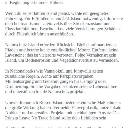
in Begleitung erfahrener Führer.
Wenn du selbst fahren Island planst, wähle ein geeignetes
Fahrzeug. Für F-Straßen ist ein 4×4 Island notwendig. Informiere
dich bei road.is und safetravel.is über Streckenzustand und
Flussdurchfahrten. Beachte, dass viele Versicherungen Schäden
durch Flussdurchfahrten ausschließen.
Naturschutz Island erfordert Rücksicht. Bleibe auf markierten
Pfaden und betrete keine empfindlichen Moore. Entferne keine
Lavasteine; das ist vielerorts verboten. Folge Verhaltensregeln
Island, um Bodenerosion und Vegetationsverlust zu vermeiden.
In Nationalparks wie Vatnajökull und Þingvellir gelten
zusätzliche Regeln. Achte auf Parkplatzvorgaben,
Müllentsorgung und Genehmigungen für Camping oder
Drohnenflug. Solche Vorgaben schützen seltene Lebensräume
und unterstützen lokale Naturschutzprojekte.
Umweltfreundlich Reisen Island bedeutet einfache Maßnahmen,
die große Wirkung haben. Vermeide Einwegplastik, nutze lokale
Anbieter und unterstütze Projekte mit nachhaltigem Ansatz. Das
Prinzip Leave No Trace Island sollte dein Leitfaden sein.