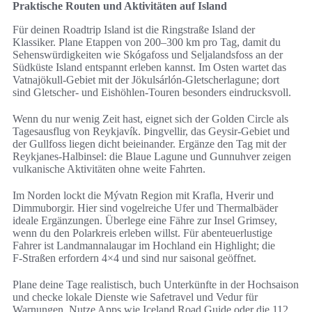
Praktische Routen und Aktivitäten auf Island
Für deinen Roadtrip Island ist die Ringstraße Island der
Klassiker. Plane Etappen von 200–300 km pro Tag, damit du
Sehenswürdigkeiten wie Skógafoss und Seljalandsfoss an der
Südküste Island entspannt erleben kannst. Im Osten wartet das
Vatnajökull-Gebiet mit der Jökulsárlón-Gletscherlagune; dort
sind Gletscher- und Eishöhlen-Touren besonders eindrucksvoll.
Wenn du nur wenig Zeit hast, eignet sich der Golden Circle als
Tagesausflug von Reykjavík. Þingvellir, das Geysir-Gebiet und
der Gullfoss liegen dicht beieinander. Ergänze den Tag mit der
Reykjanes-Halbinsel: die Blaue Lagune und Gunnuhver zeigen
vulkanische Aktivitäten ohne weite Fahrten.
Im Norden lockt die Mývatn Region mit Krafla, Hverir und
Dimmuborgir. Hier sind vogelreiche Ufer und Thermalbäder
ideale Ergänzungen. Überlege eine Fähre zur Insel Grimsey,
wenn du den Polarkreis erleben willst. Für abenteuerlustige
Fahrer ist Landmannalaugar im Hochland ein Highlight; die
F‑Straßen erfordern 4×4 und sind nur saisonal geöffnet.
Plane deine Tage realistisch, buch Unterkünfte in der Hochsaison
und checke lokale Dienste wie Safetravel und Vedur für
Warnungen. Nutze Apps wie Iceland Road Guide oder die 112