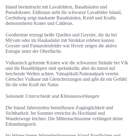
Island beeindruckt mit Lavafeldern, Basaltsäulen und
Pseudokrater. Eldhraun steht für schwarze Lavafelder Island,
Gerðuberg zeigt markante Basaltsäulen, Kerið und Krafla
demonstrieren Krater und Calderas.
Geothermie erzeugt heiße Quellen und Geysire, die du bei
Mývatn oder im Haukadalur mit Strokkur erleben kannst.
Geysire und Fumarolenfelder wie Hverir zeigen die aktive
Energie unter der Oberfläche.
Vulkanisch geformte Küsten wie die schwarzen Strände bei Vík
und die Basaltklippen sind spektakulär, aber du musst auf
brechende Wellen achten. Vatnajökull-Nationalpark vereint
Gletscher Vulkane mit Gletscherzungen und gibt dir ein Gefühl
für die rohe Kraft der Natur.
Saisonale Unterschiede und Klimaauswirkungen
Die Island Jahreszeiten beeinflussen Zugänglichkeit und
Sichtbarkeit. Im Sommer erreichst du Hochland und
Wanderwege leichter. Die Mitternachtssonne verlängert deine
Erkundungszeit.
Im Winter bieten Winterbedingungen Island Nordlichter und