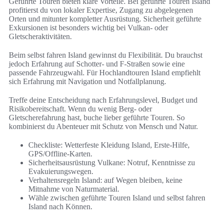
Geführte Touren bieten klare Vorteile. Bei geführte Touren Island
profitierst du von lokaler Expertise, Zugang zu abgelegenen
Orten und mitunter kompletter Ausrüstung. Sicherheit geführte
Exkursionen ist besonders wichtig bei Vulkan- oder
Gletscheraktivitäten.
Beim selbst fahren Island gewinnst du Flexibilität. Du brauchst
jedoch Erfahrung auf Schotter- und F-Straßen sowie eine
passende Fahrzeugwahl. Für Hochlandtouren Island empfiehlt
sich Erfahrung mit Navigation und Notfallplanung.
Treffe deine Entscheidung nach Erfahrungslevel, Budget und
Risikobereitschaft. Wenn du wenig Berg- oder
Gletscherefahrung hast, buche lieber geführte Touren. So
kombinierst du Abenteuer mit Schutz von Mensch und Natur.
Checkliste: Wetterfeste Kleidung Island, Erste-Hilfe,
GPS/Offline-Karten.
Sicherheitsausrüstung Vulkane: Notruf, Kenntnisse zu
Evakuierungswegen.
Verhaltensregeln Island: auf Wegen bleiben, keine
Mitnahme von Naturmaterial.
Wähle zwischen geführte Touren Island und selbst fahren
Island nach Können.