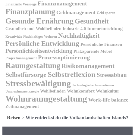
Finanzmanagement
Finanzielle Vorsorge
Finanzplanung
Geldmanagement
Geld sparen
Gesunde Ernährung
Gesundheit
Inneneinrichtung
Gesundheit und Wohlbefinden
Industrie 4.0
Nachhaltigkeit
Nachhaltiges Wohnen
Kreativität
Persönliche Entwicklung
Persönliche Finanzen
Persönlichkeitsentwicklung
Platzsparende Möbel
Prozessoptimierung
Projektmanagement
Raumgestaltung
Risikomanagement
Selbstreflexion
Selbstfürsorge
Stressabbau
Stressbewältigung
Technologische Innovationen
Wohnkomfort
Wohnkultur
Wohlbefinden
Unternehmensstrategie
Wohnraumgestaltung
Work-life balance
Zeitmanagement
Reisen
>
Wie entdeckst du die Vulkanlandschaften Islands?