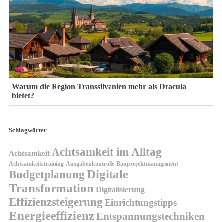
Warum die Region Transsilvanien mehr als Dracula
bietet?
Schlagwörter
Achtsamkeit im Alltag
Achtsamkeit
Achtsamkeitstraining
Ausgabenkontrolle
Bauprojektmanagement
Digitale
Budgetplanung
Transformation
Digitalisierung
Effizienzsteigerung
Einrichtungstipps
Energieeffizienz
Entspannungstechniken