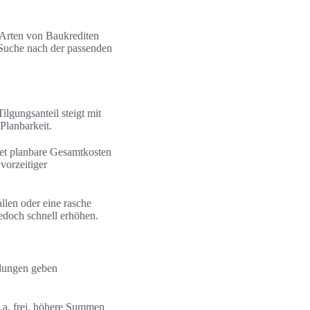
 Arten von Baukrediten
r Suche nach der passenden
ilgungsanteil steigt mit
 Planbarkeit.
etet planbare Gesamtkosten
vorzeitiger
allen oder eine rasche
edoch schnell erhöhen.
ndungen geben
p.a. frei, höhere Summen