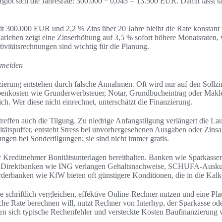
gibt sich die Jahresrate: 300.000 * 0,045 = 13.500 EUR. Damit lässt s
it 300.000 EUR und 2,2 % Zins über 20 Jahre bleibt die Rate konstant u
Darlehen zeigt eine Zinserhöhung auf 3,5 % sofort höhere Monatsraten,
itivitätsrechnungen sind wichtig für die Planung.
rmeiden
zierung entstehen durch falsche Annahmen. Oft wird nur auf den Sollzi
Nebenkosten wie Grunderwerbsteuer, Notar, Grundbucheintrag oder Makl
ch. Wer diese nicht einrechnet, unterschätzt die Finanzierung.
reffen auch die Tilgung. Zu niedrige Anfangstilgung verlängert die Lau
itätspuffer, entsteht Stress bei unvorhergesehenen Ausgaben oder Zinsa
ngen bei Sondertilgungen; sie sind nicht immer gratis.
r Kreditnehmer Bonitätsunterlagen bereithalten. Banken wie Sparkass
Direktbanken wie ING verlangen Gehaltsnachweise, SCHUFA-Ausku
derbanken wie KfW bieten oft günstigere Konditionen, die in die Kalk
 schriftlich vergleichen, effektive Online-Rechner nutzen und eine Plau
he Rate berechnen will, nutzt Rechner von Interhyp, der Sparkasse oder
en sich typische Rechenfehler und versteckte Kosten Baufinanzierung w