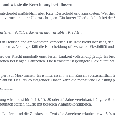
n und wie sie die Berechnung beeinflussen
entscheidet maßgeblich über Rate, Restschuld und Zinskosten. Wer die
 und vermeidet teure Überraschungen. Ein kurzer Überblick hilft bei de
arlehen, Volltilgerdarlehen und variablen Krediten
 in Deutschland am weitesten verbreitet. Die Rate bleibt konstant, der T
rlehen vs Volltilger fällt die Entscheidung oft zwischen Flexibilität und
rd der Kredit innerhalb einer festen Laufzeit vollständig getilgt. Es bi
onen bei langen Laufzeiten. Die Kehrseite ist geringere Flexibilität bei 
giert auf Marktzinsen. Es ist interessant, wenn Zinsen voraussichtlich f
lant ist. Das Risiko steigender Zinsen kann die monatliche Belastung j
ilgungen
ng wird meist für 5, 10, 15, 20 oder 25 Jahre vereinbart. Längere Bi
indungen starten häufig mit besseren Anfangskonditionen.
ie Laufzeit und die Zinskosten. Typische Angebote erlauben etwa 5 % 