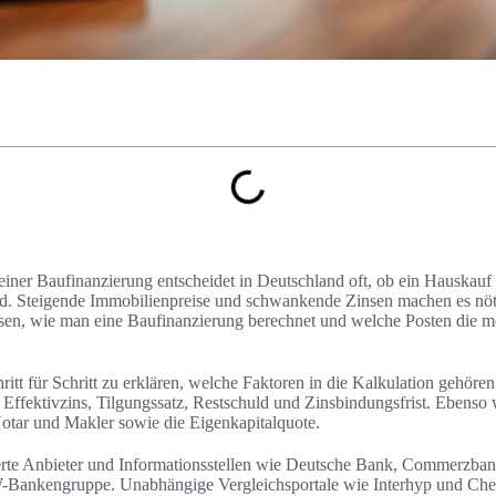
iner Baufinanzierung entscheidet in Deutschland oft, ob ein Hauskauf t
rd. Steigende Immobilienpreise und schwankende Zinsen machen es nöt
ssen, wie man eine Baufinanzierung berechnet und welche Posten die m
chritt für Schritt zu erklären, welche Faktoren in die Kalkulation gehör
, Effektivzins, Tilgungssatz, Restschuld und Zinsbindungsfrist. Ebenso
otar und Makler sowie die Eigenkapitalquote.
ierte Anbieter und Informationsstellen wie Deutsche Bank, Commerzban
-Bankengruppe. Unabhängige Vergleichsportale wie Interhyp und Che