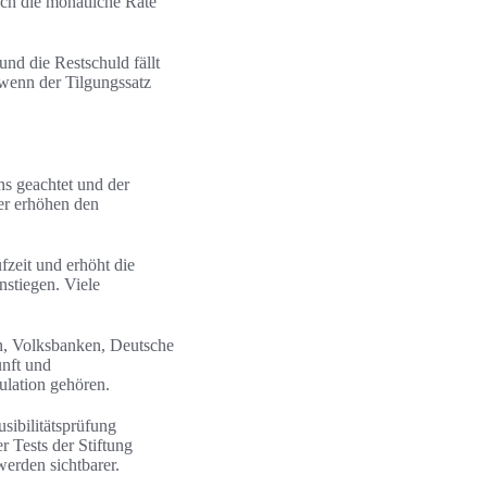
ich die monatliche Rate
nd die Restschuld fällt
 wenn der Tilgungssatz
ns geachtet und der
er erhöhen den
fzeit und erhöht die
nstiegen. Viele
en, Volksbanken, Deutsche
nft und
ulation gehören.
sibilitätsprüfung
 Tests der Stiftung
erden sichtbarer.