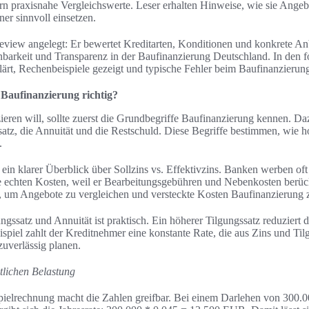
ern praxisnahe Vergleichswerte. Leser erhalten Hinweise, wie sie Ange
er sinnvoll einsetzen.
Review angelegt: Er bewertet Kreditarten, Konditionen und konkrete An
barkeit und Transparenz in der Baufinanzierung Deutschland. In den 
ärt, Rechenbeispiele gezeigt und typische Fehler beim Baufinanzieru
Baufinanzierung richtig?
ieren will, sollte zuerst die Grundbegriffe Baufinanzierung kennen. Da
satz, die Annuität und die Restschuld. Diese Begriffe bestimmen, wie h
.
 ein klarer Überblick über Sollzins vs. Effektivzins. Banken werben oft
die echten Kosten, weil er Bearbeitungsgebühren und Nebenkosten berück
l, um Angebote zu vergleichen und versteckte Kosten Baufinanzierung 
gssatz und Annuität ist praktisch. Ein höherer Tilgungssatz reduziert d
piel zahlt der Kreditnehmer eine konstante Rate, die aus Zins und Tilg
zuverlässig planen.
tlichen Belastung
pielrechnung macht die Zahlen greifbar. Bei einem Darlehen von 300.