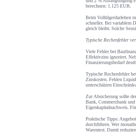
und 2 % Anfangstilgung er
berechnen: 1.125 EUR.
Beim Volltilgerdarlehen m
schneller. Bei variablem 
gleich bleibt. Solche Sens
Typische Rechenfehler ve
Viele Fehler bei Baufinan
Effektivzins ignoriert. 
Finanzierungsbedarf deutli
Typische Rechenfehler bet
Zinskosten. Fehlen Liquid
unterschätzen Einschränku
Zur Absicherung sollte de
Bank, Commerzbank und 
Eigenkapitalnachweis. För
Praktische Tipps: Angebote
durchführen. Wer monatlic
Warentest. Damit reduzier