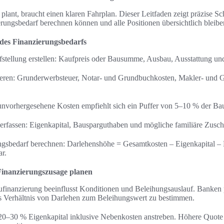
lant, braucht einen klaren Fahrplan. Dieser Leitfaden zeigt präzise Sch
erungsbedarf berechnen können und alle Positionen übersichtlich bleibe
 des Finanzierungsbedarfs
fstellung erstellen: Kaufpreis oder Bausumme, Ausbau, Ausstattung un
ieren: Grunderwerbsteuer, Notar- und Grundbuchkosten, Makler- und G
unvorhergesehene Kosten empfiehlt sich ein Puffer von 5–10 % der Ba
 erfassen: Eigenkapital, Bausparguthaben und mögliche familiäre Zus
ngsbedarf berechnen: Darlehenshöhe = Gesamtkosten – Eigenkapital – F
ar.
Finanzierungszusage planen
ufinanzierung beeinflusst Konditionen und Beleihungsauslauf. Banken
s Verhältnis von Darlehen zum Beleihungswert zu bestimmen.
0–30 % Eigenkapital inklusive Nebenkosten anstreben. Höhere Quote 