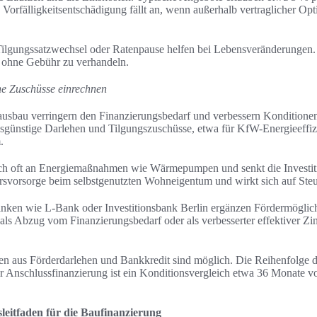
. Vorfälligkeitsentschädigung fällt an, wenn außerhalb vertraglicher Opt
 Tilgungssatzwechsel oder Ratenpause helfen bei Lebensveränderungen. 
g ohne Gebühr zu verhandeln.
he Zuschüsse einrechnen
ausbau verringern den Finanzierungsbedarf und verbessern Kondition
insgünstige Darlehen und Tilgungszuschüsse, etwa für KfW-Energieeff
.
ch oft an Energiemaßnahmen wie Wärmepumpen und senkt die Investit
ltersvorsorge beim selbstgenutzten Wohneigentum und wirkt sich auf Ste
nken wie L-Bank oder Investitionsbank Berlin ergänzen Fördermöglich
als Abzug vom Finanzierungsbedarf oder als verbesserter effektiver Zin
en aus Förderdarlehen und Bankkredit sind möglich. Die Reihenfolge d
r Anschlussfinanzierung ist ein Konditionsvergleich etwa 36 Monate 
leitfaden für die Baufinanzierung