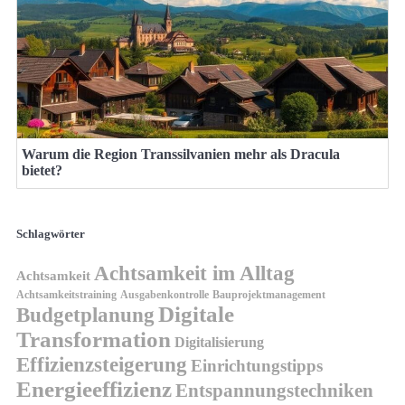
Warum die Region Transsilvanien mehr als Dracula
bietet?
Schlagwörter
Achtsamkeit im Alltag
Achtsamkeit
Achtsamkeitstraining
Ausgabenkontrolle
Bauprojektmanagement
Digitale
Budgetplanung
Transformation
Digitalisierung
Effizienzsteigerung
Einrichtungstipps
Energieeffizienz
Entspannungstechniken