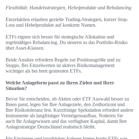
Flexibilität: Handelsstrategien, Hebelprodukte und Rebalancing
Einzelaktien erlauben gezielte Trading-Strategien, kurzer Stop-
Loss und Hebelprodukte auf konkrete Namen.
ETFs eignen sich besser für strategische Allokation und
regelmäßiges Rebalancing. Du steuerst so das Portfolio-Risiko
über Asset-Klassen.
Beide Ansätze erfordern Regeln zur Positionsgröße und zu
Stopps. Bei Einzelwerten ist aktives Risikomanagement
wichtiger als bei breit gestreuten ETFs.
Welche Anlageform passt zu Ihren Zielen und Ihrer
Situation?
Bevor Sie entscheiden, ob Aktien oder ETF Auswahl besser zu
Ihnen passt, legen Sie Ihre Anlageziele, den Zeithorizont und
Ihre Risikotoleranz fest. Kurzfristige Spekulation erfordert andere
Instrumente als langfristiger Vermögensaufbau. Notieren Sie
auch Ihr Anlagewissen und das verfügbare Kapital, damit Ihre
Anlagestrategie Deutschland realistisch bleibt.
Für Einsteiger und langfristige Anleger bieten breite ETFs wie