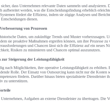
llt sicher, dass Unternehmen relevante Daten sammeln und analysieren.
ich aufbereitet werden, was die Entscheidungsfindung erheblich erleich
Systemen fördert die Effizienz, indem sie zügige Analysen und Berichte b
e Entscheidungen dienen.
r Verbesserung von Prozessen
t historische Daten, um zukünftige Trends und Muster vorherzusagen. U
ndem sie proaktive Maßnahmen ergreifen können, um ihre Prozesse zu 
erausforderungen und Chancen lässt sich die Effizienz auf ein neues Ni
ichkeit, Risiken zu minimieren und Chancen optimal auszunutzen.
 zur Steigerung der Leistungsfähigkeit
g nach Möglichkeiten, ihre operative Leistungsfähigkeit zu erhöhen. 
eidende Rolle. Der Einsatz von Outsourcing kann nicht nur die Kosten 
etenzen fördern. Darüber hinaus bieten spezialisierte Dienstleister ih
iv zu unterstützen.
orteile
 Unternehmen, Aufgaben an externe Dienstleister zu übertragen. Die Vor