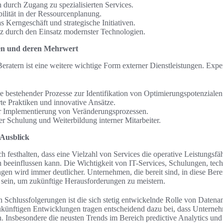
durch Zugang zu spezialisierten Services.
ilität in der Ressourcenplanung.
s Kerngeschäft und strategische Initiativen.
nz durch den Einsatz modernster Technologien.
en und deren Mehrwert
ratern ist eine weitere wichtige Form externer Dienstleistungen. Expe
 bestehender Prozesse zur Identifikation von Optimierungspotenzialen
te Praktiken und innovative Ansätze.
er Implementierung von Veränderungsprozessen.
er Schulung und Weiterbildung interner Mitarbeiter.
 Ausblick
 festhalten, dass eine Vielzahl von Services die operative Leistungsfäh
beeinflussen kann. Die Wichtigkeit von IT-Services, Schulungen, tec
gen wird immer deutlicher. Unternehmen, die bereit sind, in diese Berei
t sein, um zukünftige Herausforderungen zu meistern.
en Schlussfolgerungen ist die sich stetig entwickelnde Rolle von Datena
künftigen Entwicklungen tragen entscheidend dazu bei, dass Unterneh
n. Insbesondere die neusten Trends im Bereich predictive Analytics un