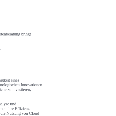
rtenberatung bringt
.
igkeit eines
hnologischen Innovationen
che zu investieren,
nalyse und
men ihre Effizienz
d die Nutzung von Cloud-