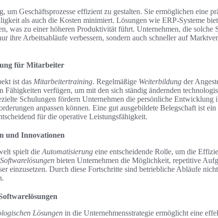
g, um Geschäftsprozesse effizient zu gestalten. Sie ermöglichen eine p
lligkeit als auch die Kosten minimiert. Lösungen wie ERP-Systeme biete
, was zu einer höheren Produktivität führt. Unternehmen, die solche
ht nur ihre Arbeitsabläufe verbessern, sondern auch schneller auf Marktv
ung für Mitarbeiter
ekt ist das
Mitarbeitertraining
. Regelmäßige
Weiterbildung
der Angestel
en Fähigkeiten verfügen, um mit den sich ständig ändernden technolog
ezielte Schulungen fördern Unternehmen die persönliche Entwicklung ihr
orderungen anpassen können. Eine gut ausgebildete Belegschaft ist ein 
scheidend für die operative Leistungsfähigkeit.
n und Innovationen
elt spielt die
Automatisierung
eine entscheidende Rolle, um die Effizi
Softwarelösungen
bieten Unternehmen die Möglichkeit, repetitive Auf
r einzusetzen. Durch diese Fortschritte sind betriebliche Abläufe nicht
n.
Softwarelösungen
ologischen Lösungen
in die Unternehmensstrategie ermöglicht eine effe