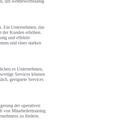
iell, um wettbewerbsfähig
n. Ein Unternehmen, das
it der Kunden erhöhen.
stig und effektiv
stum und einer starken
glichen es Unternehmen,
chwertige Services können
slich, geeignete Services
igerung der operativen
 von Mitarbeitertraining
ernehmens zu fördern.