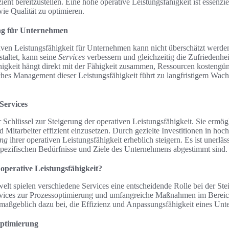
zient bereitzustellen. Eine hohe operative Leistungsfähigkeit ist essenz
ie Qualität zu optimieren.
ng für Unternehmen
iven Leistungsfähigkeit für Unternehmen kann nicht überschätzt werde
staltet, kann seine
Services
verbessern und gleichzeitig die Zufriedenhe
higkeit hängt direkt mit der Fähigkeit zusammen, Ressourcen kostengün
iches Management dieser Leistungsfähigkeit führt zu langfristigem Wach
 Services
 Schlüssel zur Steigerung der operativen Leistungsfähigkeit. Sie ermö
 Mitarbeiter effizient einzusetzen. Durch gezielte Investitionen in ho
ng
ihrer operativen Leistungsfähigkeit erheblich steigern. Es ist unerläs
spezifischen Bedürfnisse und Ziele des Unternehmens abgestimmt sind.
operative Leistungsfähigkeit?
elt spielen verschiedene Services eine entscheidende Rolle bei der Ste
ervices zur Prozessoptimierung und umfangreiche Maßnahmen im Bereich
maßgeblich dazu bei, die Effizienz und Anpassungsfähigkeit eines Unt
optimierung