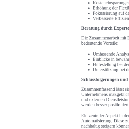
Kosteneinsparungen 
Erhöhung der Flexib
Fokussierung auf da
Verbesserte Effizie
Beratung durch Expert
Die Zusammenarbeit mit Be
bedeutende Vorteile:
Umfassende Analyse
Einblicke in bewähr
Hilfestellung bei d
Unterstützung bei d
Schlussfolgerungen und
Zusammenfassend lässt sich
Unternehmens maßgeblich 
und externen Dienstleistun
werden besser positionier
Ein zentraler Aspekt in d
Automatisierung. Diese zu
nachhaltig steigern könne