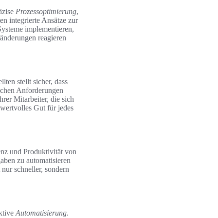
räzise
Prozessoptimierung
,
n integrierte Ansätze zur
 Systeme implementieren,
eränderungen reagieren
lten stellt sicher, dass
ischen Anforderungen
er Mitarbeiter, die sich
wertvolles Gut für jedes
enz und Produktivität von
gaben zu automatisieren
 nur schneller, sondern
ktive
Automatisierung
.