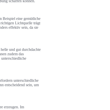
ebung schaffen können.
Beispiel eine gemütliche
ichtigen Lichtquelle trägt
rs effektiv sein, da sie
 helle und gut durchdachte
önnen zudem das
 unterschiedliche
rfordern unterschiedliche
nn entscheidend sein, um
re erzeugen. Im