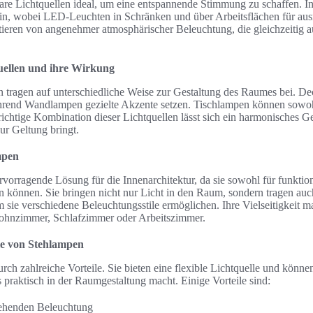
e Lichtquellen ideal, um eine entspannende Stimmung zu schaffen. In 
in, wobei LED-Leuchten in Schränken und über Arbeitsflächen für aus
ieren von angenehmer atmosphärischer Beleuchtung, die gleichzeitig a
uellen und ihre Wirkung
tragen auf unterschiedliche Weise zur Gestaltung des Raumes bei. De
ährend Wandlampen gezielte Akzente setzen. Tischlampen können sowohl
 richtige Kombination dieser Lichtquellen lässt sich ein harmonisches G
ur Geltung bringt.
mpen
rvorragende Lösung für die Innenarchitektur, da sie sowohl für funktion
können. Sie bringen nicht nur Licht in den Raum, sondern tragen auc
sie verschiedene Beleuchtungsstile ermöglichen. Ihre Vielseitigkeit mac
ohnzimmer, Schlafzimmer oder Arbeitszimmer.
ile von Stehlampen
ch zahlreiche Vorteile. Sie bieten eine flexible Lichtquelle und können
 praktisch in der Raumgestaltung macht. Einige Vorteile sind:
ehenden Beleuchtung