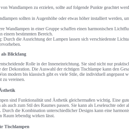
von Wandlampen zu erzielen, sollte auf folgende Punkte geachtet werd
dlampen sollten in Augenhöhe oder etwas höher installiert werden, u
re Wandlampen in einer Gruppe schaffen einen harmonischen Lichtflu
n einem bestimmten Bereich.
 Durch die Ausrichtung der Lampen lassen sich verschiedenste Lichta
hervorheben.
als Blickfang
ntscheidende Rolle in der Inneneinrichtung. Sie sind nicht nur praktis
 der Dekoration. Die Auswahl der richtigen Tischlampe kann den Ge
on modern bis klassisch gibt es viele Stile, die individuell angepasst
t zu vereinen.
 Ästhetik
pen sind Funktionalität und Ästhetik gleichermaßen wichtig. Eine gut
 als auch zum Stil des Raumes passen. Sie kann als Leseleuchte oder al
. Durch die Kombination unterschiedlicher Designs kann eine harmon
n Raum lebendig wirken lässt.
für Tischlampen