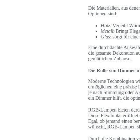
Die Materialien, aus dene
Optionen sind:
Holz
: Verleiht Wär
Metall
: Bringt Eleg
Glas
: sorgt für ein
Eine durchdachte Auswahl 
die gesamte Dekoration au
gemütlichen Zuhause.
Die Rolle von Dimmer
Moderne Technologien wi
ermöglichen eine präzise 
je nach Stimmung oder Akt
ein Dimmer hilft, die opt
RGB-Lampen bieten darüber
Diese Flexibilität eröffne
Egal, ob jemand einen ber
wünscht, RGB-Lampen sin
Durch die Kombination vo