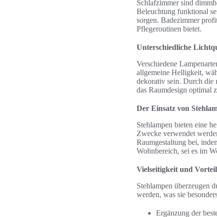
Schlafzimmer sind dimmbar
Beleuchtung funktional se
sorgen. Badezimmer profit
Pflegeroutinen bietet.
Unterschiedliche Lichtq
Verschiedene Lampenarten 
allgemeine Helligkeit, w
dekorativ sein. Durch die
das Raumdesign optimal z
Der Einsatz von Stehla
Stehlampen bieten eine he
Zwecke verwendet werden 
Raumgestaltung bei, indem 
Wohnbereich, sei es im W
Vielseitigkeit und Vorte
Stehlampen überzeugen dur
werden, was sie besonders
Ergänzung der best