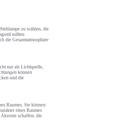
e Stehlampe zu wählen, die
sstil sollten
uch die Gesamtatmosphäre
ht nur als Lichtquelle,
chtungen
können
cken und die
eines Raumes. Sie können
harakter eines Raumes
Akzente schaffen, die