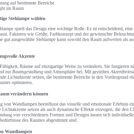
htung auf bestimmte Bereiche
ight im Raum
htige Stehlampe wählen
hlampe spielt das Design eine wichtige Rolle. Es ist entscheidend, ein
passt. Faktoren wie Größe, Farbkonzept und der gewünschte Beleuchtung
ine gut ausgewählte Stehlampe kann sowohl den Raum aufwerten als a
ngsvolle Akzente
ähigkeit, Räume auf einzigartige Weise zu verändern. Sie fungieren nic
end zur
Raumgestaltung
und Atmosphäre bei. Mit gezielten
Akzentbeleu
ende
Lichtakzente
setzen, die bestimmte Bereiche in den Vordergrund rü
umes optimieren.
aum verändern können
ung von Wandlampen beeinflusst das visuelle und emotionale Erlebnis 
 Lichtakzente setzen als auch dynamische Effekte erzeugen, die den C
ndung von verschiedenen Formen und Designs lassen sich individuelle 
 Bedürfnisse des Raumes abgestimmt sind.
von Wandlampen