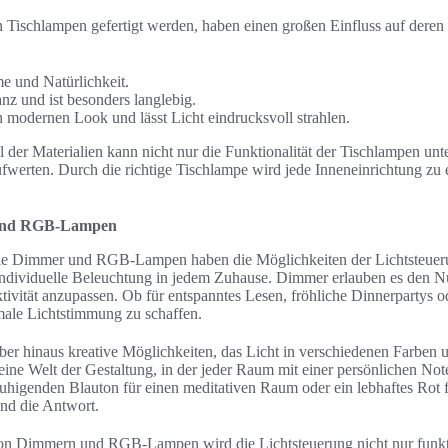
n Tischlampen gefertigt werden, haben einen großen Einfluss auf deren
me und Natürlichkeit.
anz und ist besonders langlebig.
en modernen Look und lässt Licht eindrucksvoll strahlen.
der Materialien kann nicht nur die Funktionalität der Tischlampen unt
fwerten. Durch die richtige Tischlampe wird jede Inneneinrichtung zu 
 und RGB-Lampen
e Dimmer und RGB-Lampen haben die Möglichkeiten der Lichtsteuerun
individuelle Beleuchtung in jedem Zuhause. Dimmer erlauben es den Nut
ivität anzupassen. Ob für entspanntes Lesen, fröhliche Dinnerpartys 
imale Lichtstimmung zu schaffen.
 hinaus kreative Möglichkeiten, das Licht in verschiedenen Farben un
t eine Welt der Gestaltung, in der jeder Raum mit einer persönlichen N
uhigenden Blauton für einen meditativen Raum oder ein lebhaftes Rot f
d die Antwort.
n Dimmern und RGB-Lampen wird die Lichtsteuerung nicht nur funkt