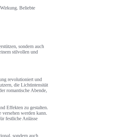
 Wirkung. Beliebte
erstützen, sondern auch
einem stilvollen und
g revolutioniert und
zern, die Lichtintensität
oder romantische Abende,
d Effekten zu gestalten.
ote versehen werden kann.
ür festliche Anlässe
ional, sondern auch