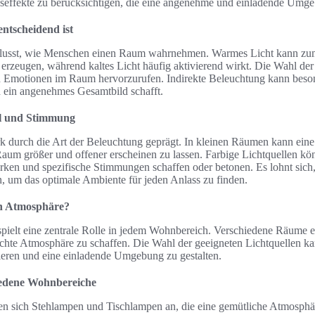
seffekte zu berücksichtigen, die eine angenehme und einladende Umg
tscheidend ist
lusst, wie Menschen einen Raum wahrnehmen. Warmes Licht kann zum 
rzeugen, während kaltes Licht häufig aktivierend wirkt. Die Wahl der r
 Emotionen im Raum hervorzurufen. Indirekte Beleuchtung kann besonde
nd ein angenehmes Gesamtbild schafft.
hl und Stimmung
 durch die Art der Beleuchtung geprägt. In kleinen Räumen kann eine
Raum größer und offener erscheinen zu lassen. Farbige Lichtquellen k
ärken und spezifische Stimmungen schaffen oder betonen. Es lohnt sich,
, um das optimale Ambiente für jeden Anlass zu finden.
n Atmosphäre?
spielt eine zentrale Rolle in jedem Wohnbereich. Verschiedene Räume e
hte Atmosphäre zu schaffen. Die Wahl der geeigneten Lichtquellen ka
eren und eine einladende Umgebung zu gestalten.
iedene Wohnbereiche
n sich Stehlampen und Tischlampen an, die eine gemütliche Atmosphä