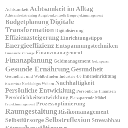
Achtsamkeit im Alltag
Achtsamkeit
Achtsamkeitstraining
Ausgabenkontrolle
Bauprojektmanagement
Digitale
Budgetplanung
Transformation
Digitalisierung
Effizienzsteigerung
Einrichtungstipps
Energieeffizienz
Entspannungstechniken
Finanzmanagement
Finanzielle Vorsorge
Finanzplanung
Geldmanagement
Geld sparen
Gesunde Ernährung
Gesundheit
Inneneinrichtung
Gesundheit und Wohlbefinden
Industrie 4.0
Nachhaltigkeit
Nachhaltiges Wohnen
Kreativität
Persönliche Entwicklung
Persönliche Finanzen
Persönlichkeitsentwicklung
Platzsparende Möbel
Prozessoptimierung
Projektmanagement
Raumgestaltung
Risikomanagement
Selbstreflexion
Selbstfürsorge
Stressabbau