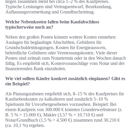
liegen zusammen meist bei circa 1–2 % des Kaufpreises.
Typische Leistungen sind Vertragsentwurf, Beurkundung,
Auflassungsvormerkung und Grundbucheintrag.
Welche Nebenkosten fallen beim Kaufabschluss
typischerweise noch an?
Neben den großen Posten können weitere Kosten entstehen:
Auslagen für beglaubigte Abschriften, Gebühren für
Grundschuldeintragungen, Kosten für Energieausweis,
behördliche Gebühren oder Vermessungskosten. Viele dieser
Posten sind zeitnah zum Notartermin oder in den Wochen danach
fällig. Es empfiehlt sich, Kostenvoranschläge vom Notar und der
finanzierenden Bank einzuholen.
Wie viel sollten Käufer konkret zusätzlich einplanen? Gibt es
ein Beispiel?
Als Planungsrahmen empfiehlt sich, 8–15 % des Kaufpreises für
Kaufnebenkosten zu kalkulieren und zusätzlich 5–10 %
Spielraum für Unvorhergesehenes vorzusehen. Beispiel: Bei
einem Kaufpreis von 300.000 € könnten Grunderwerbsteuer (z.
B. 5 % = 15.000 €), Makler (3,57 % = 10.710 €) und
Notar/Grundbuch (1,5 % = 4.500 €) zusammen rund 30.210 €
(ca. 10,1 %) ergeben.