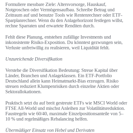
Formuliere messbare Ziele: Altersvorsorge, Hauskauf,
Notgroschen oder Vermögensaufbau. Schreibe Betrag und
Zeitraum auf und benutze Tools wie Rentenrechner oder ETF-
Sparplanrechner. Wenn du den Anlagehorizont festlegen willst,
rechne Sparraten und erwartete Renditen durch.
Fehlt diese Planung, entstehen zufällige Investments und
inkonsistente Risiko-Exposition. Du könntest gezwungen sein,
Verluste unfreiwillig zu realisieren, weil Liquidität fehlt.
Unzureichende Diversifikation
Verstehe die Diversifikation Bedeutung: Streue Kapital über
Länder, Branchen und Anlageklassen. Ein ETF-Portfolio
Deutschland allein kann Heimatmarkt-Bias erzeugen. Risiko
streuen reduziert Klumpenrisiken durch einzelne Aktien oder
Sektorallokationen.
Praktisch setzt du auf breit gestreute ETFs wie MSCI World oder
FTSE All-World und mischst Anleihen zur Volatilitätsreduktion.
Faustregeln wie 60/40, maximale Einzelpositionsanteile von 5–
10 % und regelmäßiges Rebalancing helfen.
Übermäßiger Einsatz von Hebel und Derivaten