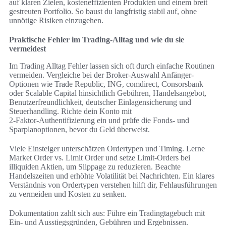
auf klaren Zielen, kosteneffizienten Produkten und einem breit
gestreuten Portfolio. So baust du langfristig stabil auf, ohne
unnötige Risiken einzugehen.
Praktische Fehler im Trading-Alltag und wie du sie
vermeidest
Im Trading Alltag Fehler lassen sich oft durch einfache Routinen
vermeiden. Vergleiche bei der Broker-Auswahl Anfänger-
Optionen wie Trade Republic, ING, comdirect, Consorsbank
oder Scalable Capital hinsichtlich Gebühren, Handelsangebot,
Benutzerfreundlichkeit, deutscher Einlagensicherung und
Steuerhandling. Richte dein Konto mit
2‑Faktor‑Authentifizierung ein und prüfe die Fonds‑ und
Sparplanoptionen, bevor du Geld überweist.
Viele Einsteiger unterschätzen Ordertypen und Timing. Lerne
Market Order vs. Limit Order und setze Limit-Orders bei
illiquiden Aktien, um Slippage zu reduzieren. Beachte
Handelszeiten und erhöhte Volatilität bei Nachrichten. Ein klares
Verständnis von Ordertypen verstehen hilft dir, Fehlausführungen
zu vermeiden und Kosten zu senken.
Dokumentation zahlt sich aus: Führe ein Tradingtagebuch mit
Ein‑ und Ausstiegsgründen, Gebühren und Ergebnissen.