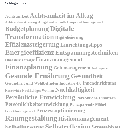
Schlagwörter
Achtsamkeit im Alltag
Achtsamkeit
Achtsamkeitstraining
Ausgabenkontrolle
Bauprojektmanagement
Digitale
Budgetplanung
Transformation
Digitalisierung
Effizienzsteigerung
Einrichtungstipps
Energieeffizienz
Entspannungstechniken
Finanzmanagement
Finanzielle Vorsorge
Finanzplanung
Geldmanagement
Geld sparen
Gesunde Ernährung
Gesundheit
Inneneinrichtung
Gesundheit und Wohlbefinden
Industrie 4.0
Nachhaltigkeit
Nachhaltiges Wohnen
Kreativität
Persönliche Entwicklung
Persönliche Finanzen
Persönlichkeitsentwicklung
Platzsparende Möbel
Prozessoptimierung
Projektmanagement
Raumgestaltung
Risikomanagement
Selbstreflexion
Selbstfürsorge
Stressabbau