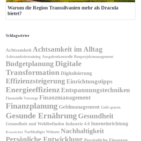
Warum die Region Transsilvanien mehr als Dracula
bietet?
Schlagwörter
Achtsamkeit im Alltag
Achtsamkeit
Achtsamkeitstraining
Ausgabenkontrolle
Bauprojektmanagement
Digitale
Budgetplanung
Transformation
Digitalisierung
Effizienzsteigerung
Einrichtungstipps
Energieeffizienz
Entspannungstechniken
Finanzmanagement
Finanzielle Vorsorge
Finanzplanung
Geldmanagement
Geld sparen
Gesunde Ernährung
Gesundheit
Inneneinrichtung
Gesundheit und Wohlbefinden
Industrie 4.0
Nachhaltigkeit
Nachhaltiges Wohnen
Kreativität
Persönliche Entwicklung
Persönliche Finanzen