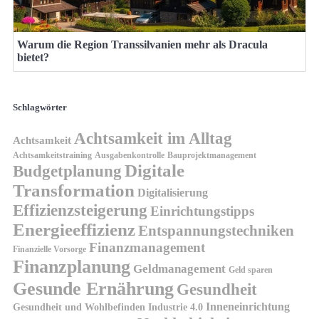
Warum die Region Transsilvanien mehr als Dracula
bietet?
Schlagwörter
Achtsamkeit im Alltag
Achtsamkeit
Achtsamkeitstraining
Ausgabenkontrolle
Bauprojektmanagement
Digitale
Budgetplanung
Transformation
Digitalisierung
Effizienzsteigerung
Einrichtungstipps
Energieeffizienz
Entspannungstechniken
Finanzmanagement
Finanzielle Vorsorge
Finanzplanung
Geldmanagement
Geld sparen
Gesunde Ernährung
Gesundheit
Inneneinrichtung
Gesundheit und Wohlbefinden
Industrie 4.0