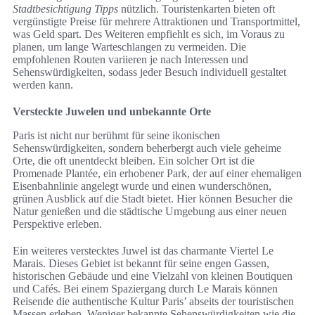
Stadtbesichtigung Tipps
nützlich. Touristenkarten bieten oft
vergünstigte Preise für mehrere Attraktionen und Transportmittel,
was Geld spart. Des Weiteren empfiehlt es sich, im Voraus zu
planen, um lange Warteschlangen zu vermeiden. Die
empfohlenen Routen variieren je nach Interessen und
Sehenswürdigkeiten, sodass jeder Besuch individuell gestaltet
werden kann.
Versteckte Juwelen und unbekannte Orte
Paris ist nicht nur berühmt für seine ikonischen
Sehenswürdigkeiten, sondern beherbergt auch viele geheime
Orte, die oft unentdeckt bleiben. Ein solcher Ort ist die
Promenade Plantée, ein erhobener Park, der auf einer ehemaligen
Eisenbahnlinie angelegt wurde und einen wunderschönen,
grünen Ausblick auf die Stadt bietet. Hier können Besucher die
Natur genießen und die städtische Umgebung aus einer neuen
Perspektive erleben.
Ein weiteres verstecktes Juwel ist das charmante Viertel Le
Marais. Dieses Gebiet ist bekannt für seine engen Gassen,
historischen Gebäude und eine Vielzahl von kleinen Boutiquen
und Cafés. Bei einem Spaziergang durch Le Marais können
Reisende die authentische Kultur Paris’ abseits der touristischen
Massen erleben. Weniger bekannte Sehenswürdigkeiten wie die