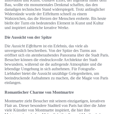
Innovation und Kunst. Gustave Eiffel, der Ingenieur hinter dem
Bau, wollte ein monumentales Denkmal schaffen, das den
damaligen technischen Stand widerspiegelt. Trotz anfänglicher
Widerstände wurde der Eiffelturm schnell zu einem
Wahrzeichen, das die Herzen der Menschen eroberte. Bis heute
bleibt der Turm ein bedeutendes Element in Kunst und Kultur
und inspiriert zahlreiche kreative Werke.
Die Aussicht von der Spitze
Die
Aussicht Eiffelturm
ist ein Erlebnis, das viele als
unvergesslich beschreiben. Von der Spitze des Turms aus
eröffnet sich ein atemberaubendes Panorama über die Stadt Paris.
Besucher können die eindrucksvolle Architektur der Stadt
bewundern, während sie die aufregende Atmosphäre und die
lebendige Umgebung in sich aufnehmen. Für Fotografie-
Liebhaber bietet die Aussicht unzählige Gelegenheiten, um
beeindruckende Aufnahmen zu machen, die die Magie von Paris
einfangen.
Romantischer Charme von Montmartre
Montmartre zieht Besucher mit seinem einzigartigen, kreativen
Flair an. Dieser besondere Stadtteil von Paris hat über die Jahre
viele Künstler von Montmartre inspiriert, die hier ihre