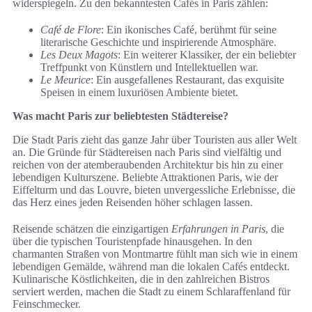
widerspiegeln. Zu den bekanntesten Cafés in Paris zählen:
Café de Flore
: Ein ikonisches Café, berühmt für seine
literarische Geschichte und inspirierende Atmosphäre.
Les Deux Magots
: Ein weiterer Klassiker, der ein beliebter
Treffpunkt von Künstlern und Intellektuellen war.
Le Meurice
: Ein ausgefallenes Restaurant, das exquisite
Speisen in einem luxuriösen Ambiente bietet.
Was macht Paris zur beliebtesten Städtereise?
Die Stadt Paris zieht das ganze Jahr über Touristen aus aller Welt
an. Die Gründe für Städtereisen nach Paris sind vielfältig und
reichen von der atemberaubenden Architektur bis hin zu einer
lebendigen Kulturszene. Beliebte Attraktionen Paris, wie der
Eiffelturm und das Louvre, bieten unvergessliche Erlebnisse, die
das Herz eines jeden Reisenden höher schlagen lassen.
Reisende schätzen die einzigartigen
Erfahrungen in Paris
, die
über die typischen Touristenpfade hinausgehen. In den
charmanten Straßen von Montmartre fühlt man sich wie in einem
lebendigen Gemälde, während man die lokalen Cafés entdeckt.
Kulinarische Köstlichkeiten, die in den zahlreichen Bistros
serviert werden, machen die Stadt zu einem Schlaraffenland für
Feinschmecker.